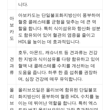
니다.
아보카도는 단일불포화지방산이 풍부하여
아
혈중 콜레스테롤 균형을 맞추는 데 큰 역
보
할을 합니다. 특히 식이섬유와 항산화 성분
카
도 함유되어 있어 혈관의 염증을 줄이고
도
HDL을 높이는 데 효과적입니다.
호두, 아몬드, 캐슈너트 등 견과류는 건강
견
한 지방과 식이섬유를 다량 함유하고 있어
과
혈액 내 콜레스테롤 수치를 개선하는 데
류
도움을 줍니다. 하루 한 줌 섭취를 권장하
며, 심장 건강에 매우 유익합니다.
올
올리브오일은 올리브에 함유된 단일불포
리
화지방산이 풍부하여 혈중 HDL 수치를 높
브
이는 데 뛰어난 역할을 합니다. 특히 엑스
오
트라 버진 올리브오일이 가장 효과적이며,