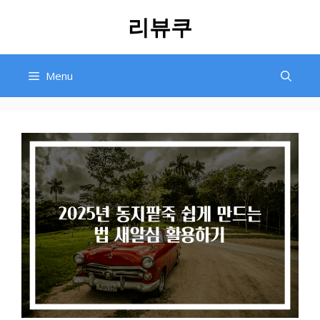
Skip
리뷰쿠
to
content
Menu