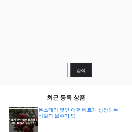
검
검색
색
최근 등록 상품
몬스테라 찢잎 이후 빠르게 성장하는
비밀과 물주기 팁