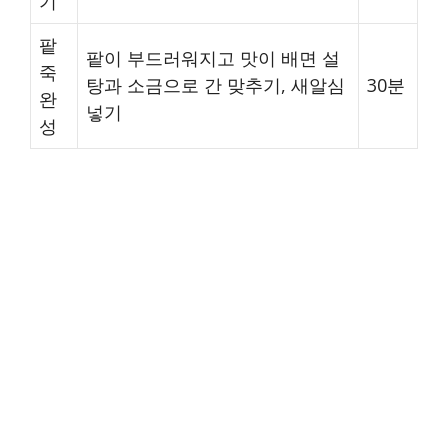
기
팥
팥이 부드러워지고 맛이 배면 설
죽
탕과 소금으로 간 맞추기, 새알심
30분
완
넣기
성