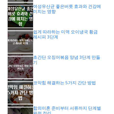
여성유산균 좋은버릇 효과와 건강에
미치는 영향
쉽게 따라하는 미역 오이냉국 황금
레시피 3단계
초간단 오징어볶음 양념 3단계 만들
기
코막힘 해결하는 5가지 간단 방법
합의이혼 준비부터 서류까지 단계별
완전 정리