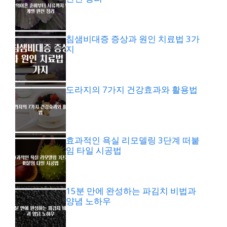
침샘비대증 증상과 원인 치료법 3가
지
도라지의 7가지 건강효과와 활용법
효과적인 욕실 리모델링 3단계 떠붙
임 타일 시공법
15분 만에 완성하는 파김치 비법과
양념 노하우