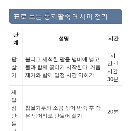
표로 보는 동지팥죽 레시피 정리
단
설명
시간
계
1시
팥
불리고 세척한 팥을 냄비에 넣고
간~1
삶
물과 함께 끓이기 시작한다. 거품
시간
기
제거와 함께 일정 시간 익히기
30분
새
알
심
찹쌀가루와 소금 섞어 반죽 후 작
20분
만
은 덩어리로 만들어 삶기
들