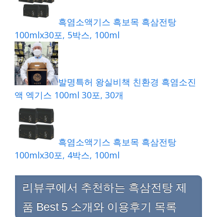
흑염소액기스 흑보목 흑삼전탕
100mlx30포, 5박스, 100ml
발명특허 왕실비책 친환경 흑염소진
액 엑기스 100ml 30포, 30개
흑염소액기스 흑보목 흑삼전탕
100mlx30포, 4박스, 100ml
리뷰쿠에서 추천하는 흑삼전탕 제
품 Best 5 소개와 이용후기 목록