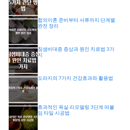
합의이혼 준비부터 서류까지 단계별
완전 정리
침샘비대증 증상과 원인 치료법 3가
지
도라지의 7가지 건강효과와 활용법
효과적인 욕실 리모델링 3단계 떠붙
임 타일 시공법