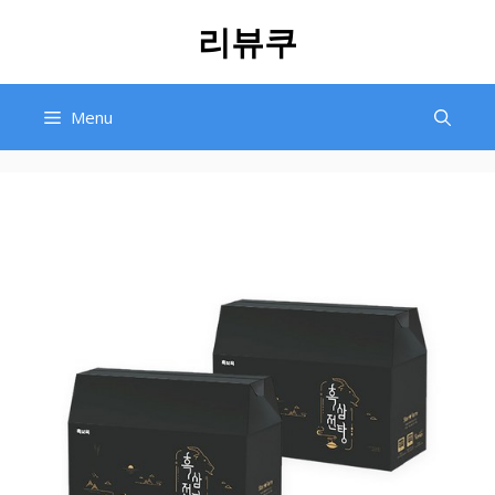
Skip
리뷰쿠
to
content
Menu