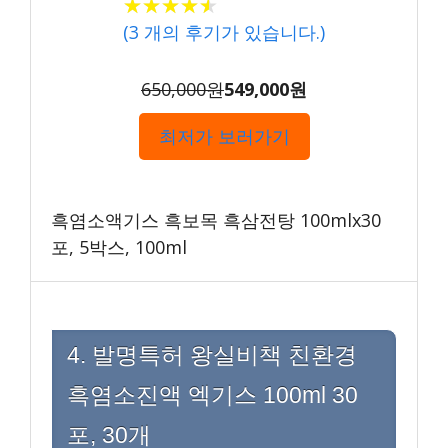
★★★★★
★★★★★
(
3
개의 후기가 있습니다.)
650,000원
549,000원
최저가 보러가기
흑염소액기스 흑보목 흑삼전탕 100mlx30
포, 5박스, 100ml
4. 발명특허 왕실비책 친환경
흑염소진액 엑기스 100ml 30
포, 30개