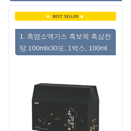
★
BEST SELLER
★
1. 흑염소액기스 흑보목 흑삼전
탕 100mlx30포, 1박스, 100ml