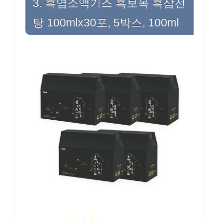
3. 흑염소액기스 흑보목 흑삼전
탕 100mlx30포, 5박스, 100ml