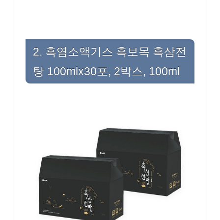
2. 흑염소액기스 흑보목 흑삼전
탕 100mlx30포, 2박스, 100ml