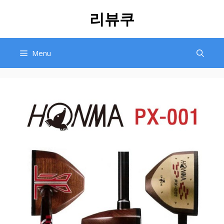
Skip
리뷰쿠
to
content
Menu