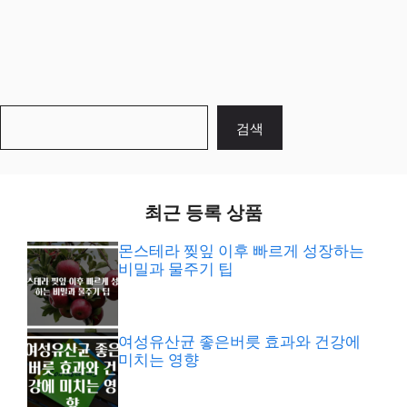
검
검색
색
최근 등록 상품
몬스테라 찢잎 이후 빠르게 성장하는
비밀과 물주기 팁
여성유산균 좋은버릇 효과와 건강에
미치는 영향