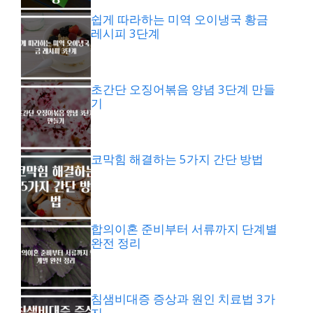
쉽게 따라하는 미역 오이냉국 황금
레시피 3단계
초간단 오징어볶음 양념 3단계 만들
기
코막힘 해결하는 5가지 간단 방법
합의이혼 준비부터 서류까지 단계별
완전 정리
침샘비대증 증상과 원인 치료법 3가
지