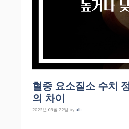
혈중 요소질소 수치 
의 차이
2025년 09월 22일
by
alli