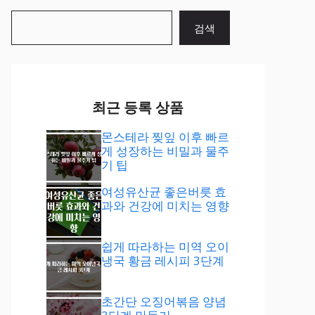
검
검색
색
최근 등록 상품
몬스테라 찢잎 이후 빠르
게 성장하는 비밀과 물주
기 팁
여성유산균 좋은버릇 효
과와 건강에 미치는 영향
쉽게 따라하는 미역 오이
냉국 황금 레시피 3단계
초간단 오징어볶음 양념