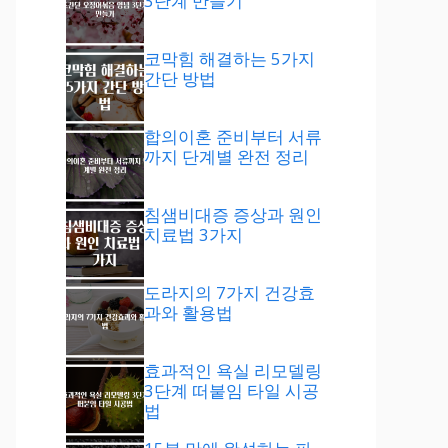
3단계 만들기
코막힘 해결하는 5가지
간단 방법
합의이혼 준비부터 서류
까지 단계별 완전 정리
침샘비대증 증상과 원인
치료법 3가지
도라지의 7가지 건강효
과와 활용법
효과적인 욕실 리모델링
3단계 떠붙임 타일 시공
법