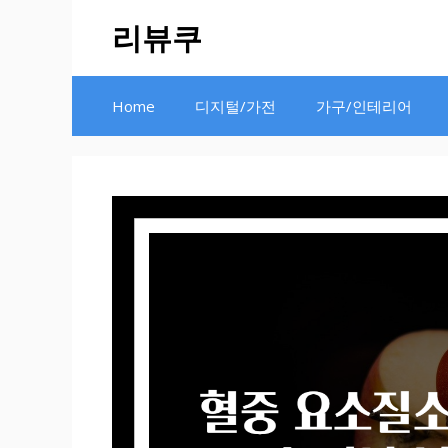
Skip
리뷰쿠
to
content
Home
디지털/가전
가구/인테리어