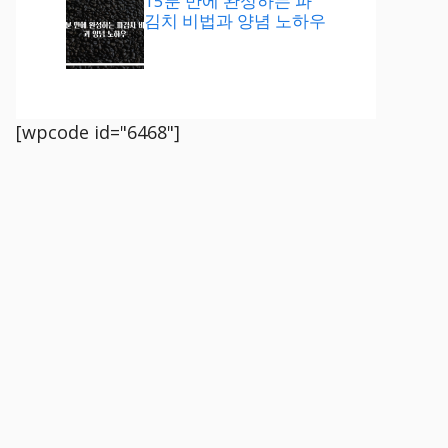
15분 만에 완성하는 파
김치 비법과 양념 노하우
[wpcode id="6468"]