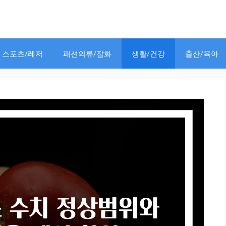
스포츠/레저
패션의류/잡화
생활/건강
출산/육아