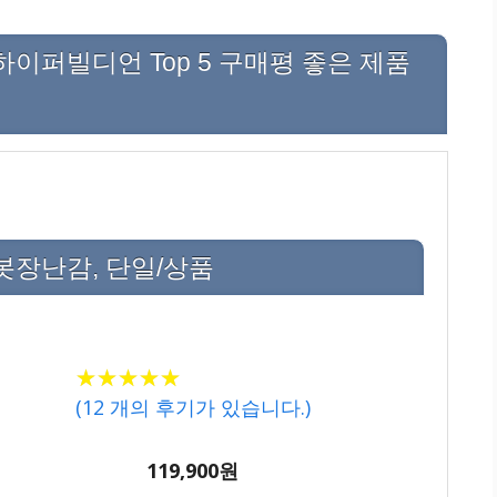
퍼빌디언 Top 5 구매평 좋은 제품
봇장난감, 단일/상품
★
★
★
★
★
★
★
★
★
★
(
12
개의 후기가 있습니다.)
119,900원