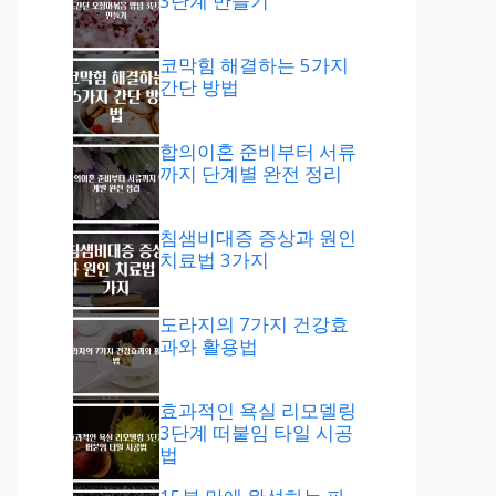
3단계 만들기
코막힘 해결하는 5가지
간단 방법
합의이혼 준비부터 서류
까지 단계별 완전 정리
침샘비대증 증상과 원인
치료법 3가지
도라지의 7가지 건강효
과와 활용법
효과적인 욕실 리모델링
3단계 떠붙임 타일 시공
법