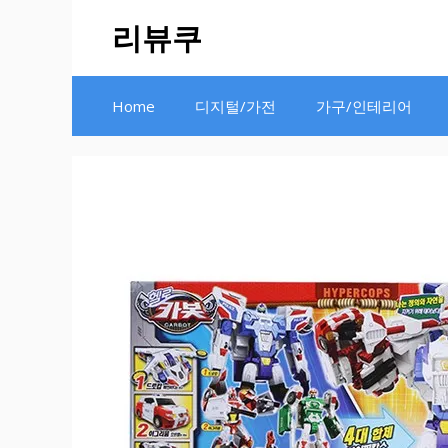
Skip
리뷰쿠
to
content
Home
디지털/가전
가구/인테리어