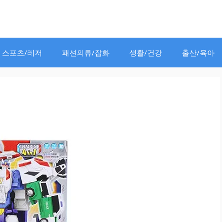
스포츠/레저
패션의류/잡화
생활/건강
출산/육아