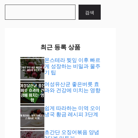
검
검색
색
최근 등록 상품
몬스테라 찢잎 이후 빠르
게 성장하는 비밀과 물주
기 팁
여성유산균 좋은버릇 효
과와 건강에 미치는 영향
쉽게 따라하는 미역 오이
냉국 황금 레시피 3단계
초간단 오징어볶음 양념