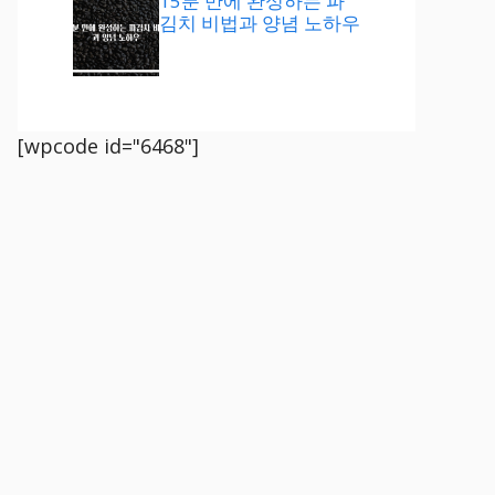
15분 만에 완성하는 파
김치 비법과 양념 노하우
[wpcode id="6468"]