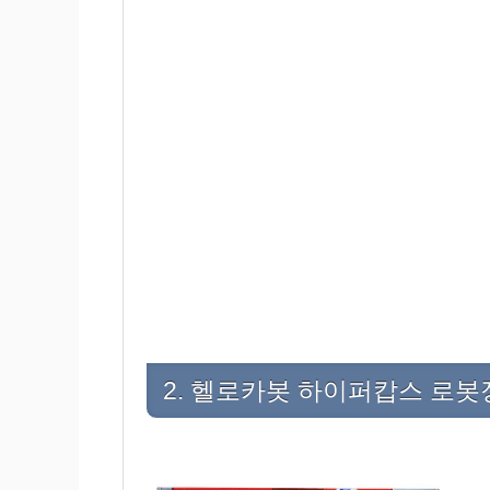
2. 헬로카봇 하이퍼캅스 로봇