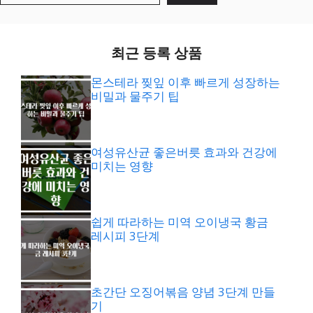
최근 등록 상품
몬스테라 찢잎 이후 빠르게 성장하는
비밀과 물주기 팁
여성유산균 좋은버릇 효과와 건강에
미치는 영향
쉽게 따라하는 미역 오이냉국 황금
레시피 3단계
초간단 오징어볶음 양념 3단계 만들
기