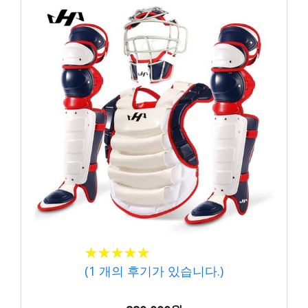
★★★★★
★★★★★
(
1
개의 후기가 있습니다.)