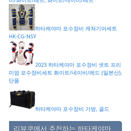
비/화이트/레드, 화이트/네이비/레드
하타케야마 포수장비 캐쳐기어세트
HK-CG-NSY
2023 하타케야마 포수장비 셋트 프리
미엄 포수장비세트 화이트/네이비/레드 (일본산),
단품
하타케야마 포수장비 가방, 골드
리뷰쿠에서 추천하는 하타케야마