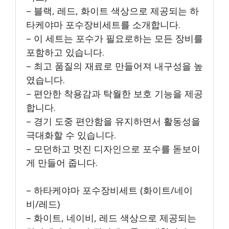
– 블랙, 레드, 화이트 색상으로 제공되는 하
타케야마 포수장비세트를 소개합니다.
– 이 세트는 포수가 필요로하는 모든 장비를
포함하고 있습니다.
– 최고 품질의 재료로 만들어져 내구성을 높
였습니다.
– 편안한 착용감과 탁월한 보호 기능을 제공
합니다.
– 경기 도중 편안함을 유지하면서 활동성을
극대화할 수 있습니다.
– 모던하고 멋진 디자인으로 포수를 돋보이
게 만들어 줍니다.
– 하타케야마 포수장비세트 (화이트/네이
비/레드)
– 화이트, 네이비, 레드 색상으로 제공되는