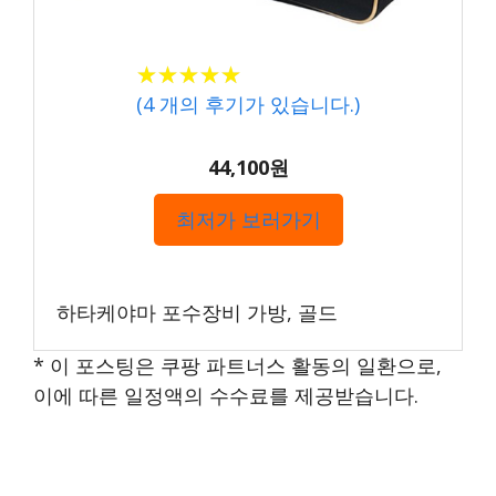
★★★★★
★★★★★
(
4
개의 후기가 있습니다.)
44,100원
최저가 보러가기
하타케야마 포수장비 가방, 골드
* 이 포스팅은 쿠팡 파트너스 활동의 일환으로,
이에 따른 일정액의 수수료를 제공받습니다.