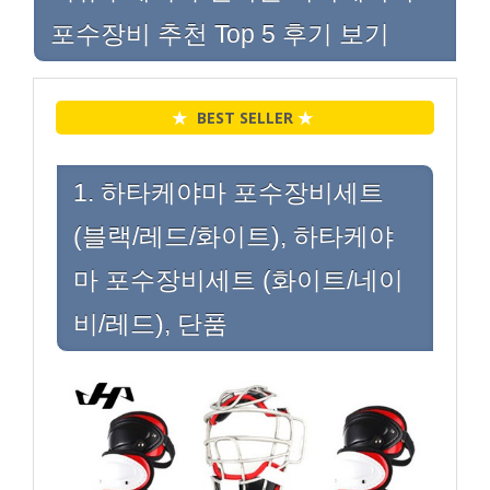
포수장비 추천 Top 5 후기 보기
★
BEST SELLER
★
1. 하타케야마 포수장비세트
(블랙/레드/화이트), 하타케야
마 포수장비세트 (화이트/네이
비/레드), 단품