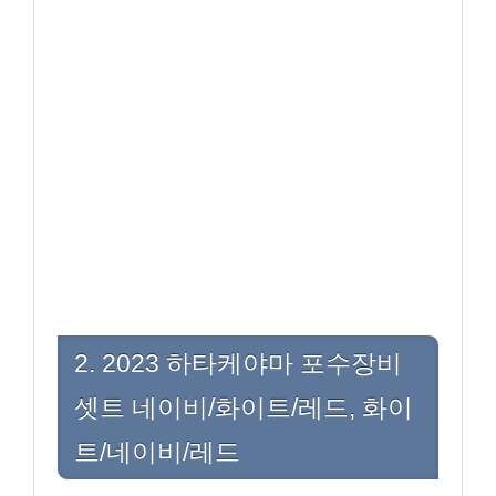
2. 2023 하타케야마 포수장비
셋트 네이비/화이트/레드, 화이
트/네이비/레드