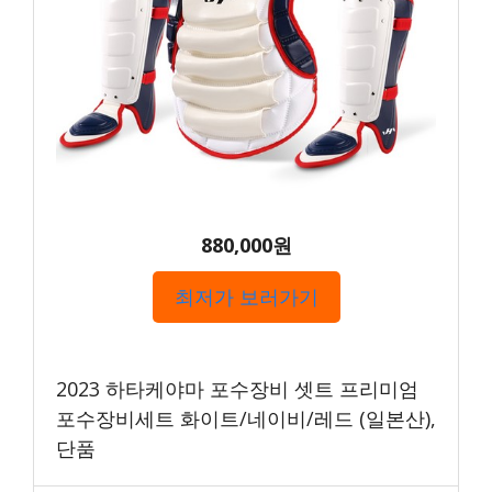
880,000원
최저가 보러가기
2023 하타케야마 포수장비 셋트 프리미엄
포수장비세트 화이트/네이비/레드 (일본산),
단품