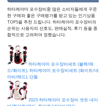
하타케야마 포수장비중 많은 소비자들에게 꾸준
한 구매와 좋은 구매평가를 받고 있는 인기상품
TOP5을 추천 드립니다. 하타케야마 포수장비의
순위는 사용자의 선호도, 판매실적, 후기 등을 종
합적으로 고려하여 정했습니다.
하타케야마 포수장비세트 (블랙/레
드/화이트), 하타케야마 포수장비세트 (화이트/네
이비/레드), 단품
2023 하타케야마 포수장비 셋트 네이