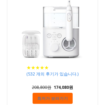
★
★
★
★
★
★
★
★
★
★
(
532
개의 후기가 있습니다.)
208,800원
174,080원
최저가 보러가기