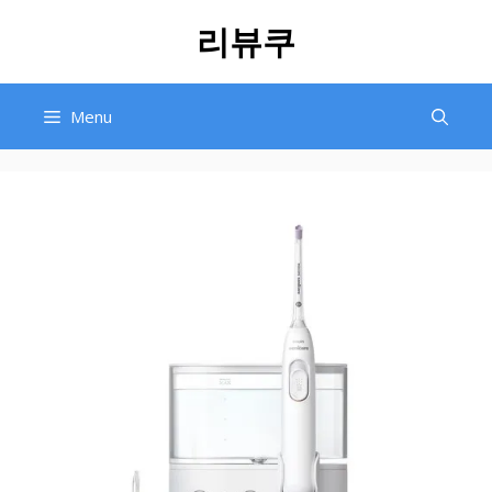
Skip
리뷰쿠
to
content
Menu