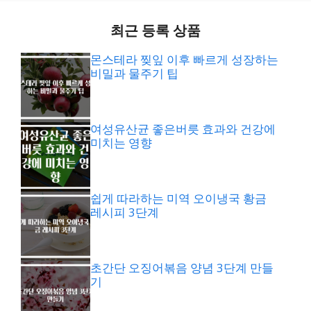
최근 등록 상품
몬스테라 찢잎 이후 빠르게 성장하는
비밀과 물주기 팁
여성유산균 좋은버릇 효과와 건강에
미치는 영향
쉽게 따라하는 미역 오이냉국 황금
레시피 3단계
초간단 오징어볶음 양념 3단계 만들
기