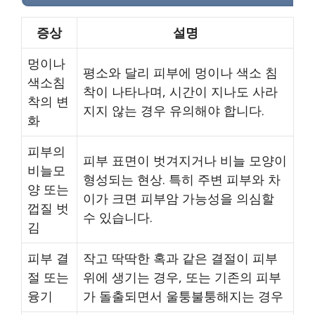
증상
설명
멍이나
평소와 달리 피부에 멍이나 색소 침
색소침
착이 나타나며, 시간이 지나도 사라
착의 변
지지 않는 경우 유의해야 합니다.
화
피부의
피부 표면이 벗겨지거나 비늘 모양이
비늘모
형성되는 현상. 특히 주변 피부와 차
양 또는
이가 크면 피부암 가능성을 의심할
껍질 벗
수 있습니다.
김
피부 결
작고 딱딱한 혹과 같은 결절이 피부
절 또는
위에 생기는 경우, 또는 기존의 피부
융기
가 돌출되면서 울퉁불퉁해지는 경우