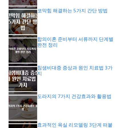
코막힘 해결하는 5가지 간단 방법
합의이혼 준비부터 서류까지 단계별
완전 정리
침샘비대증 증상과 원인 치료법 3가
지
도라지의 7가지 건강효과와 활용법
효과적인 욕실 리모델링 3단계 떠붙