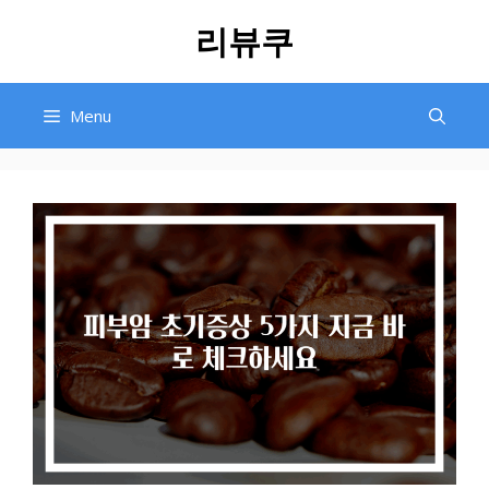
Skip
리뷰쿠
to
content
Menu