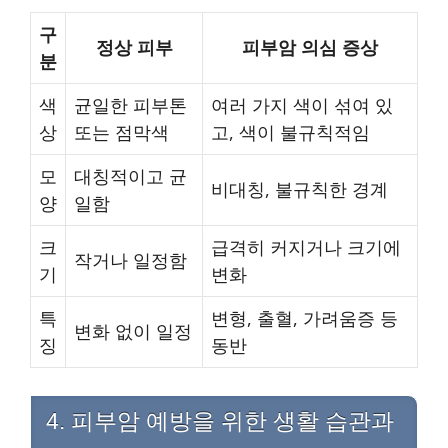
구
정상 피부
피부암 의심 증상
분
색
균일한 피부톤
여러 가지 색이 섞여 있
상
또는 점막색
고, 색이 불규칙적임
모
대칭적이고 균
비대칭, 불규칙한 경계
양
일함
크
급격히 커지거나 크기에
작거나 일정함
기
변화
특
변형, 출혈, 가려움증 등
변화 없이 일정
징
동반
4. 피부암 예방을 위한 생활 습관과