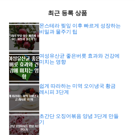
최근 등록 상품
몬스테라 찢잎 이후 빠르게 성장하는
비밀과 물주기 팁
여성유산균 좋은버릇 효과와 건강에
미치는 영향
쉽게 따라하는 미역 오이냉국 황금
레시피 3단계
초간단 오징어볶음 양념 3단계 만들
기