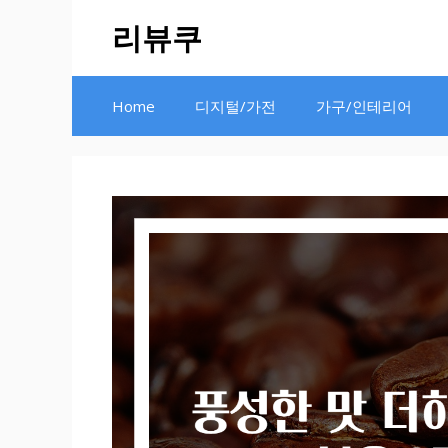
Skip
리뷰쿠
to
content
Home
디지털/가전
가구/인테리어