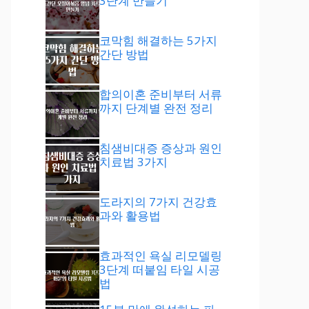
3단계 만들기
코막힘 해결하는 5가지
간단 방법
합의이혼 준비부터 서류
까지 단계별 완전 정리
침샘비대증 증상과 원인
치료법 3가지
도라지의 7가지 건강효
과와 활용법
효과적인 욕실 리모델링
3단계 떠붙임 타일 시공
법