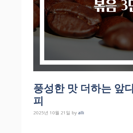
풍성한 맛 더하는 앞
피
2025년 10월 21일
by
alli