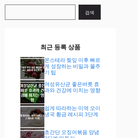
검
검색
색
최근 등록 상품
몬스테라 찢잎 이후 빠르
게 성장하는 비밀과 물주
기 팁
여성유산균 좋은버릇 효
과와 건강에 미치는 영향
쉽게 따라하는 미역 오이
냉국 황금 레시피 3단계
초간단 오징어볶음 양념