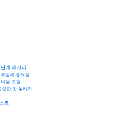
3단계 레시피
 숙성의 중요성
 비율 조절
풍성한 맛 살리기
리스트