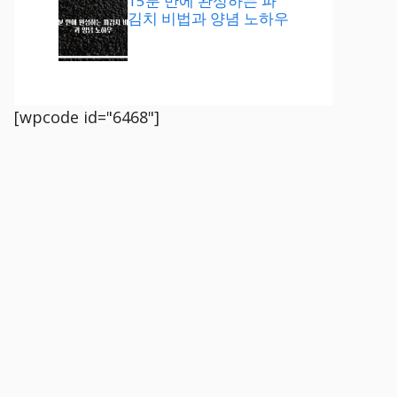
15분 만에 완성하는 파
김치 비법과 양념 노하우
[wpcode id="6468"]