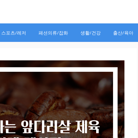
스포츠/레저
패션의류/잡화
생활/건강
출산/육아