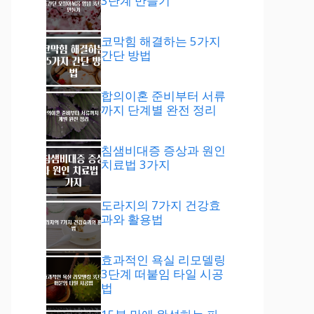
3단계 만들기
코막힘 해결하는 5가지
간단 방법
합의이혼 준비부터 서류
까지 단계별 완전 정리
침샘비대증 증상과 원인
치료법 3가지
도라지의 7가지 건강효
과와 활용법
효과적인 욕실 리모델링
3단계 떠붙임 타일 시공
법