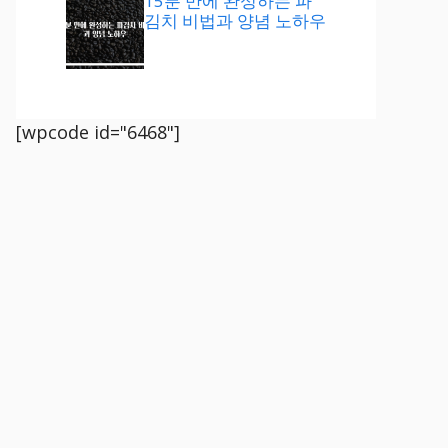
15분 만에 완성하는 파
김치 비법과 양념 노하우
[wpcode id="6468"]