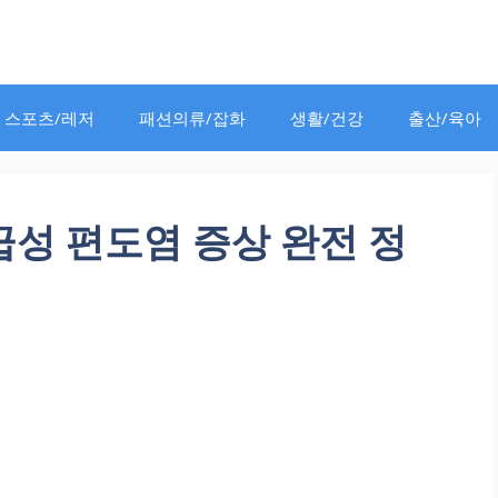
스포츠/레저
패션의류/잡화
생활/건강
출산/육아
급성 편도염 증상 완전 정