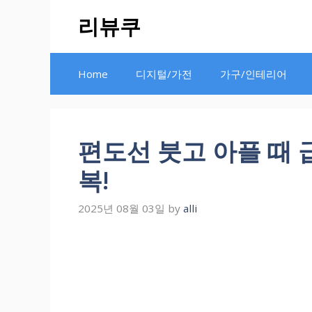
Skip
리뷰쿠
to
content
Home
디지털/가전
가구/인테리어
편도선 붓고 아플 때 
복!
2025년 08월 03일
by
alli