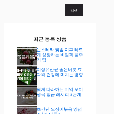
검
검색
색
최근 등록 상품
몬스테라 찢잎 이후 빠르
게 성장하는 비밀과 물주
기 팁
여성유산균 좋은버릇 효
과와 건강에 미치는 영향
쉽게 따라하는 미역 오이
냉국 황금 레시피 3단계
초간단 오징어볶음 양념