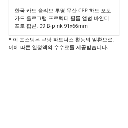
한국 카드 슬리브 투명 무산 CPP 하드 포토
카드 홀로그램 프로텍터 필름 앨범 바인더
포토 팝콘, 09 B-pink 91x66mm
* 이 포스팅은 쿠팡 파트너스 활동의 일환으로,
이에 따른 일정액의 수수료를 제공받습니다.