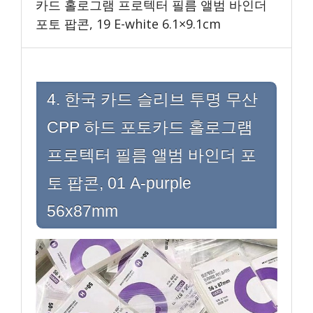
카드 홀로그램 프로텍터 필름 앨범 바인더
포토 팝콘, 19 E-white 6.1×9.1cm
4. 한국 카드 슬리브 투명 무산
CPP 하드 포토카드 홀로그램
프로텍터 필름 앨범 바인더 포
토 팝콘, 01 A-purple
56x87mm