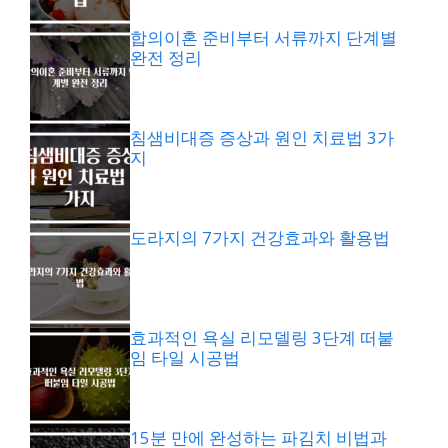
합의이혼 준비부터 서류까지 단계별
완전 정리
침샘비대증 증상과 원인 치료법 3가
지
도라지의 7가지 건강효과와 활용법
효과적인 욕실 리모델링 3단계 떠붙
임 타일 시공법
15분 만에 완성하는 파김치 비법과