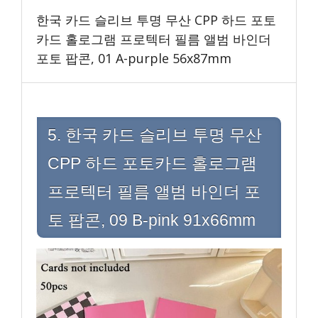
한국 카드 슬리브 투명 무산 CPP 하드 포토
카드 홀로그램 프로텍터 필름 앨범 바인더
포토 팝콘, 01 A-purple 56x87mm
5. 한국 카드 슬리브 투명 무산
CPP 하드 포토카드 홀로그램
프로텍터 필름 앨범 바인더 포
토 팝콘, 09 B-pink 91x66mm