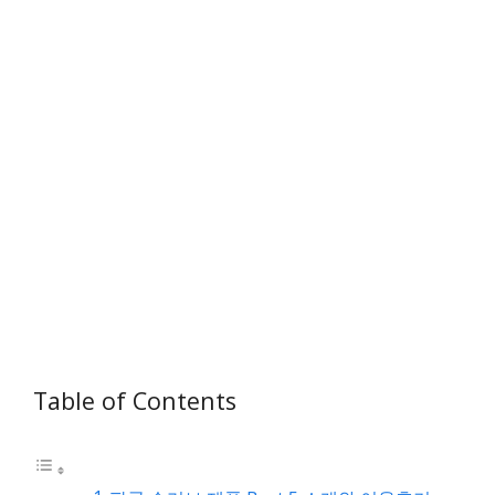
Table of Contents