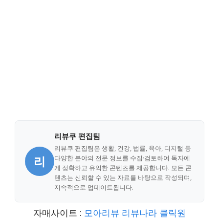
리뷰쿠 편집팀
리뷰쿠 편집팀은 생활, 건강, 법률, 육아, 디지털 등
리
다양한 분야의 전문 정보를 수집·검토하여 독자에
게 정확하고 유익한 콘텐츠를 제공합니다. 모든 콘
텐츠는 신뢰할 수 있는 자료를 바탕으로 작성되며,
지속적으로 업데이트됩니다.
자매사이트 :
모아리뷰
리뷰나라
클릭원