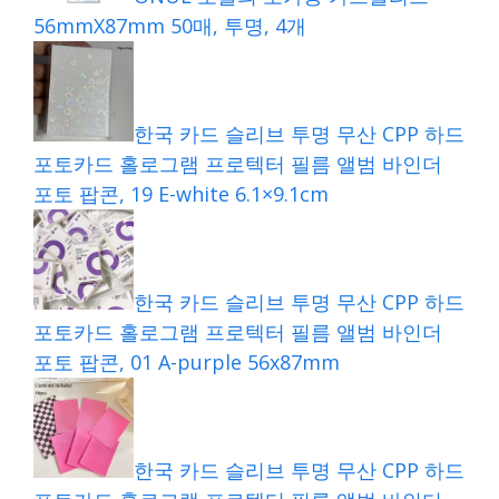
56mmX87mm 50매, 투명, 4개
한국 카드 슬리브 투명 무산 CPP 하드
포토카드 홀로그램 프로텍터 필름 앨범 바인더
포토 팝콘, 19 E-white 6.1×9.1cm
한국 카드 슬리브 투명 무산 CPP 하드
포토카드 홀로그램 프로텍터 필름 앨범 바인더
포토 팝콘, 01 A-purple 56x87mm
한국 카드 슬리브 투명 무산 CPP 하드