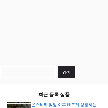
검
검색
색
최근 등록 상품
몬스테라 찢잎 이후 빠르게 성장하는