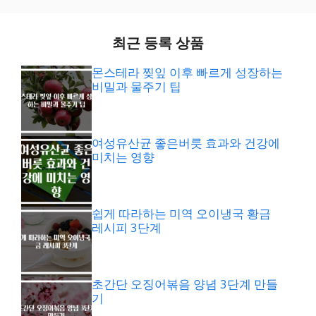
최근 등록 상품
몬스테라 찢잎 이후 빠르게 성장하는
비밀과 물주기 팁
여성유산균 좋은버릇 효과와 건강에
미치는 영향
쉽게 따라하는 미역 오이냉국 황금
레시피 3단계
초간단 오징어볶음 양념 3단계 만들
기