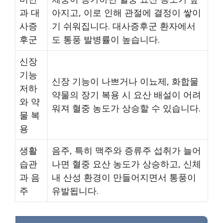
과 대
아지고, 이로 인해 관절에 결정이 쌓이
사증
기 쉬워집니다. 대사증후군 환자에서
후군
도 통풍 발병률이 높습니다.
신장
기능
신장 기능이 나쁘거나 이뇨제, 화합물
저하
약물의 장기 복용 시 요산 배설이 어려
와 약
워져 혈중 농도가 상승할 수 있습니다.
물 복
용
생활
음주, 특히 맥주와 증류주 섭취가 늘어
습관
나면 혈중 요산 농도가 상승하고, 신체
과 음
내 산성 환경이 만들어지면서 통풍이
주
유발됩니다.