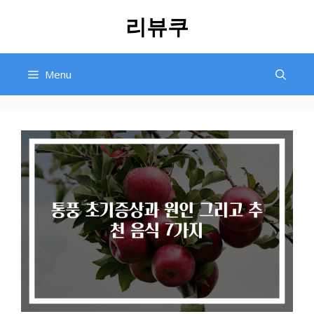
Skip
리뷰쿠
to
content
Menu