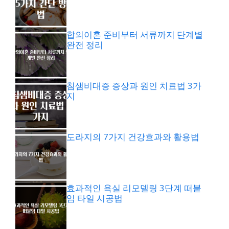
합의이혼 준비부터 서류까지 단계별
완전 정리
침샘비대증 증상과 원인 치료법 3가
지
도라지의 7가지 건강효과와 활용법
효과적인 욕실 리모델링 3단계 떠붙
임 타일 시공법