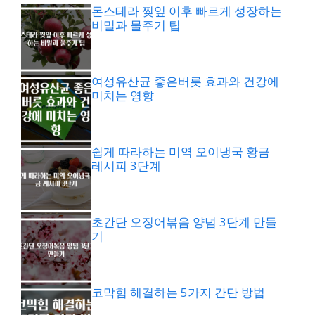
몬스테라 찢잎 이후 빠르게 성장하는
비밀과 물주기 팁
여성유산균 좋은버릇 효과와 건강에
미치는 영향
쉽게 따라하는 미역 오이냉국 황금
레시피 3단계
초간단 오징어볶음 양념 3단계 만들
기
코막힘 해결하는 5가지 간단 방법