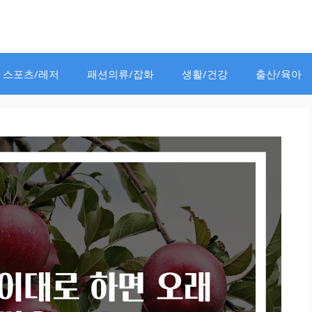
스포츠/레저
패션의류/잡화
생활/건강
출산/육아