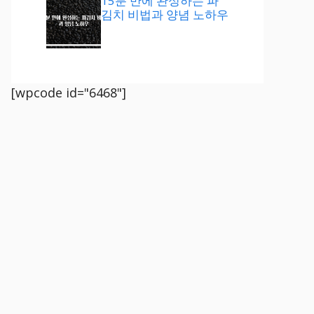
15분 만에 완성하는 파
김치 비법과 양념 노하우
[wpcode id="6468"]