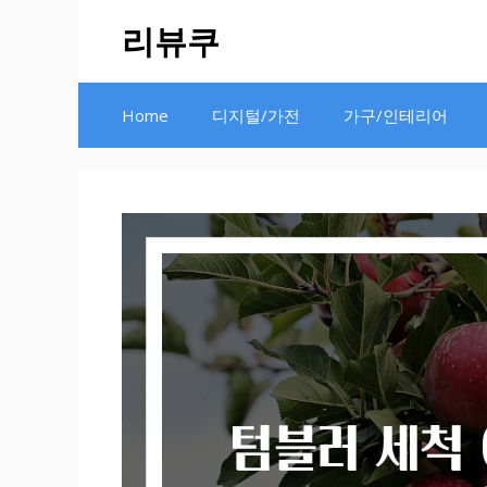
Skip
리뷰쿠
to
content
Home
디지털/가전
가구/인테리어