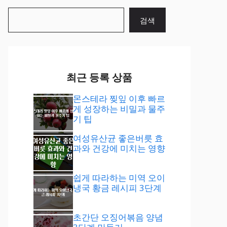
검
검색
색
최근 등록 상품
몬스테라 찢잎 이후 빠르
게 성장하는 비밀과 물주
기 팁
여성유산균 좋은버릇 효
과와 건강에 미치는 영향
쉽게 따라하는 미역 오이
냉국 황금 레시피 3단계
초간단 오징어볶음 양념