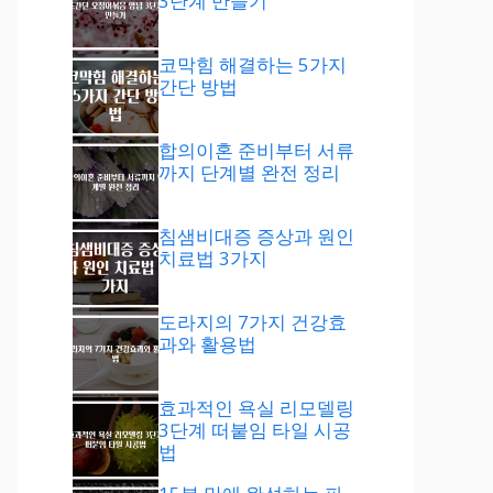
3단계 만들기
코막힘 해결하는 5가지
간단 방법
합의이혼 준비부터 서류
까지 단계별 완전 정리
침샘비대증 증상과 원인
치료법 3가지
도라지의 7가지 건강효
과와 활용법
효과적인 욕실 리모델링
3단계 떠붙임 타일 시공
법