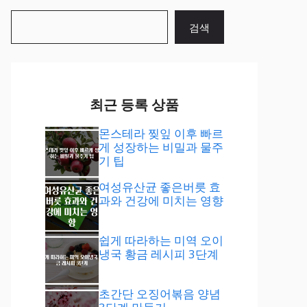
검
검색
색
최근 등록 상품
몬스테라 찢잎 이후 빠르
게 성장하는 비밀과 물주
기 팁
여성유산균 좋은버릇 효
과와 건강에 미치는 영향
쉽게 따라하는 미역 오이
냉국 황금 레시피 3단계
초간단 오징어볶음 양념