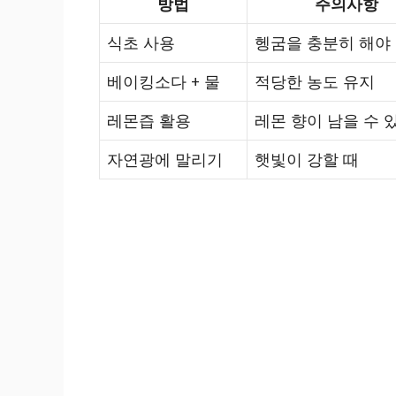
방법
주의사항
식초 사용
헹굼을 충분히 해야
베이킹소다 + 물
적당한 농도 유지
레몬즙 활용
레몬 향이 남을 수 
자연광에 말리기
햇빛이 강할 때