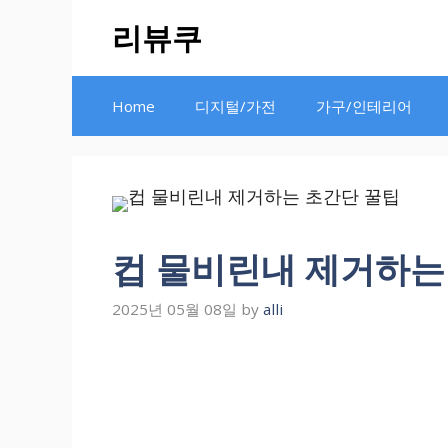
Skip
리뷰쿠
to
content
Home
디지털/가전
가구/인테리어
컵 물비린내 제거하는
2025년 05월 08일
by
alli