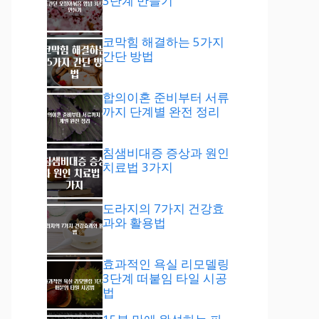
3단계 만들기
코막힘 해결하는 5가지
간단 방법
합의이혼 준비부터 서류
까지 단계별 완전 정리
침샘비대증 증상과 원인
치료법 3가지
도라지의 7가지 건강효
과와 활용법
효과적인 욕실 리모델링
3단계 떠붙임 타일 시공
법