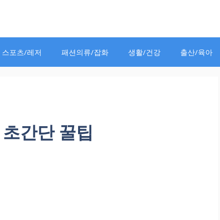
스포츠/레저
패션의류/잡화
생활/건강
출산/육아
 초간단 꿀팁