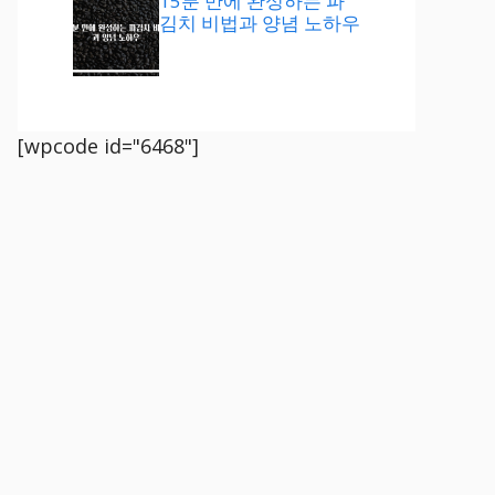
15분 만에 완성하는 파
김치 비법과 양념 노하우
[wpcode id="6468"]