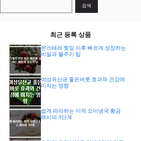
검
검색
색
최근 등록 상품
몬스테라 찢잎 이후 빠르게 성장하는
비밀과 물주기 팁
여성유산균 좋은버릇 효과와 건강에
미치는 영향
쉽게 따라하는 미역 오이냉국 황금
레시피 3단계