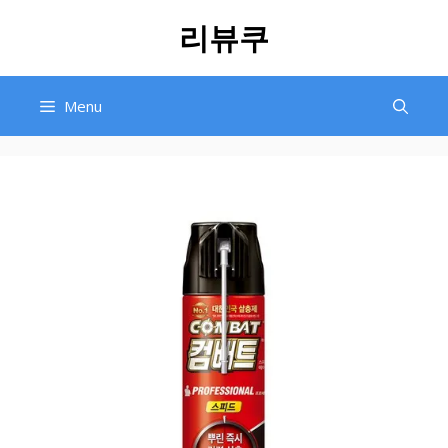
Skip
리뷰쿠
to
content
Menu