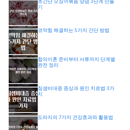
초간단 오징어볶음 양념 3단계 만들
기
코막힘 해결하는 5가지 간단 방법
합의이혼 준비부터 서류까지 단계별
완전 정리
침샘비대증 증상과 원인 치료법 3가
지
도라지의 7가지 건강효과와 활용법