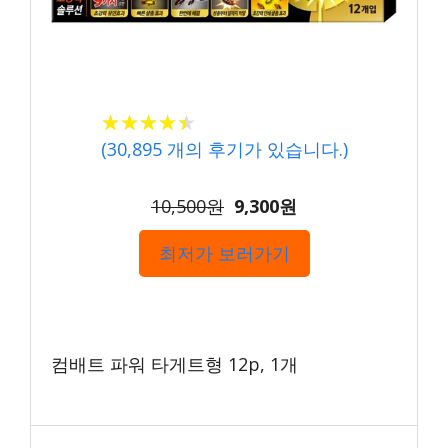
★
★
★
★
★
★
★
★
★
★
(
30,895
개의 후기가 있습니다.)
10,500원
9,300원
최저가 보러가기
컴배트 파워 타게트형 12p, 1개