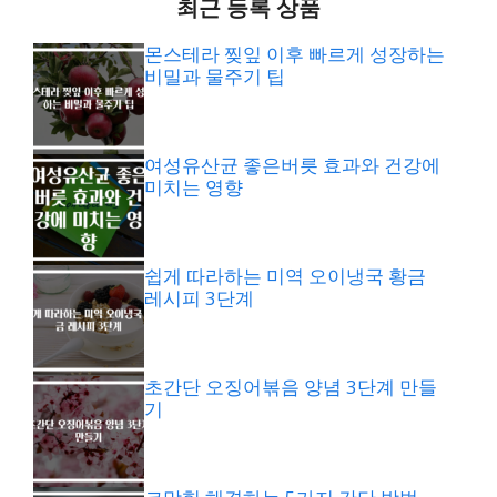
최근 등록 상품
몬스테라 찢잎 이후 빠르게 성장하는
비밀과 물주기 팁
여성유산균 좋은버릇 효과와 건강에
미치는 영향
쉽게 따라하는 미역 오이냉국 황금
레시피 3단계
초간단 오징어볶음 양념 3단계 만들
기