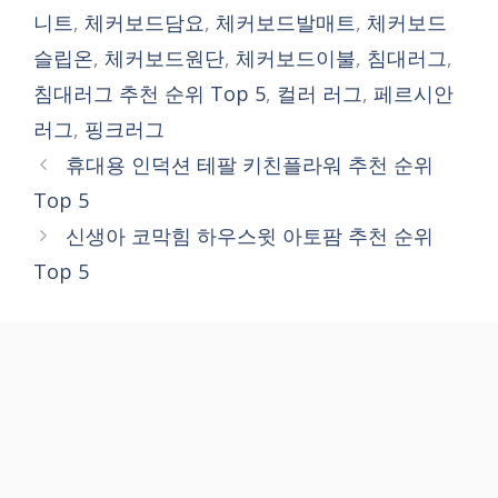
니트
,
체커보드담요
,
체커보드발매트
,
체커보드
슬립온
,
체커보드원단
,
체커보드이불
,
침대러그
,
침대러그 추천 순위 Top 5
,
컬러 러그
,
페르시안
러그
,
핑크러그
휴대용 인덕션 테팔 키친플라워 추천 순위
Top 5
신생아 코막힘 하우스윗 아토팜 추천 순위
Top 5