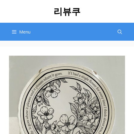
Skip
리뷰쿠
to
content
Menu