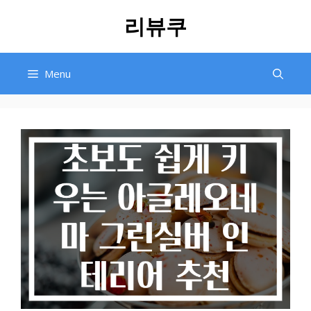
Skip
리뷰쿠
to
content
Menu