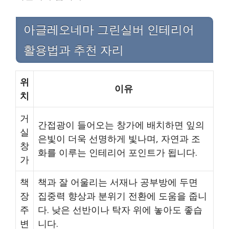
아글레오네마 그린실버 인테리어
활용법과 추천 자리
위
이유
치
거
간접광이 들어오는 창가에 배치하면 잎의
실
은빛이 더욱 선명하게 빛나며, 자연과 조
창
화를 이루는 인테리어 포인트가 됩니다.
가
책
책과 잘 어울리는 서재나 공부방에 두면
장
집중력 향상과 분위기 전환에 도움을 줍니
주
다. 낮은 선반이나 탁자 위에 놓아도 좋습
변
니다.