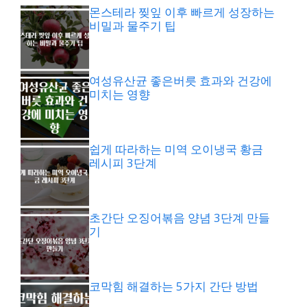
몬스테라 찢잎 이후 빠르게 성장하는
비밀과 물주기 팁
여성유산균 좋은버릇 효과와 건강에
미치는 영향
쉽게 따라하는 미역 오이냉국 황금
레시피 3단계
초간단 오징어볶음 양념 3단계 만들
기
코막힘 해결하는 5가지 간단 방법