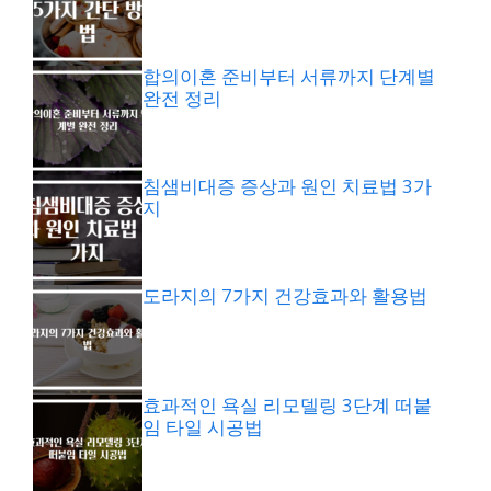
합의이혼 준비부터 서류까지 단계별
완전 정리
침샘비대증 증상과 원인 치료법 3가
지
도라지의 7가지 건강효과와 활용법
효과적인 욕실 리모델링 3단계 떠붙
임 타일 시공법