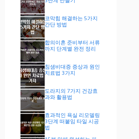
3단계 만들기
코막힘 해결하는 5가지
간단 방법
합의이혼 준비부터 서류
까지 단계별 완전 정리
침샘비대증 증상과 원인
치료법 3가지
도라지의 7가지 건강효
과와 활용법
효과적인 욕실 리모델링
3단계 떠붙임 타일 시공
법