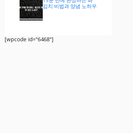
15분 만에 완성하는 파
김치 비법과 양념 노하우
[wpcode id="6468"]