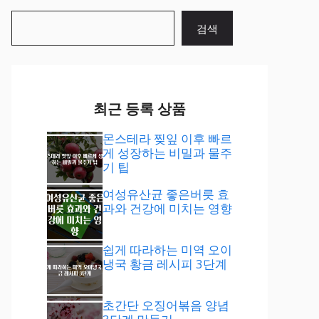
검
검색
색
최근 등록 상품
몬스테라 찢잎 이후 빠르
게 성장하는 비밀과 물주
기 팁
여성유산균 좋은버릇 효
과와 건강에 미치는 영향
쉽게 따라하는 미역 오이
냉국 황금 레시피 3단계
초간단 오징어볶음 양념