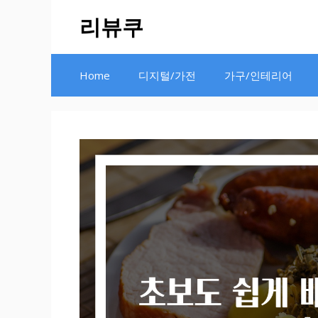
Skip
리뷰쿠
to
content
Home
디지털/가전
가구/인테리어