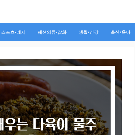
스포츠/레저
패션의류/잡화
생활/건강
출산/육아