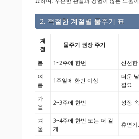
요하며, 꾸준한 관찰과 경험이 많은 도움이
2. 적절한 계절별 물주기 표
계
물주기 권장 주기
절
봄
1~2주에 한번
신선한
여
더운 
1주일에 한번 이상
름
필요
가
2~3주에 한번
성장 속
을
겨
3~4주에 한번 또는 더 길
휴면기
울
게