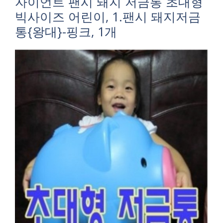
자이언트 팬시 돼지 저금통 초대형
빅사이즈 어린이, 1.팬시 돼지저금
통{왕대}-핑크, 1개