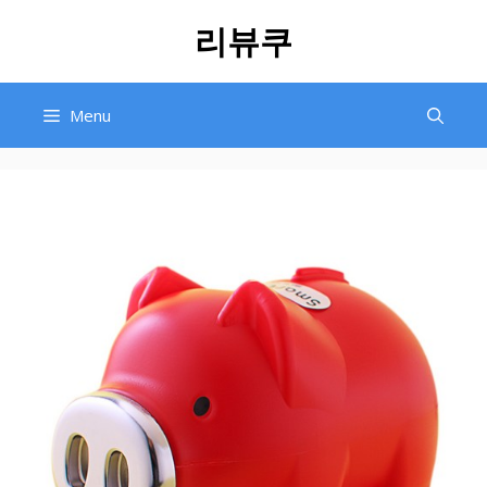
Skip
리뷰쿠
to
content
Menu