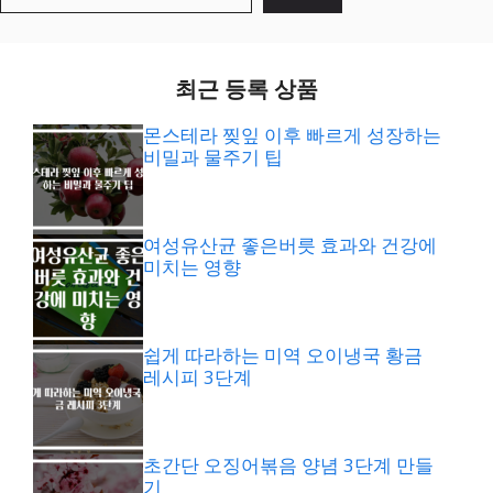
색
최근 등록 상품
몬스테라 찢잎 이후 빠르게 성장하는
비밀과 물주기 팁
여성유산균 좋은버릇 효과와 건강에
미치는 영향
쉽게 따라하는 미역 오이냉국 황금
레시피 3단계
초간단 오징어볶음 양념 3단계 만들
기