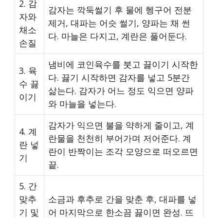
2. 감
감자는 깍둑썰기 후 물에 헹구어 전분
자와
제거, 대파는 어슷 썰기, 양파는 채 썬
채소
다. 마늘은 다지고, 계란은 풀어둔다.
손질
냄비에 코인육수를 붓고 끓이기 시작한
3. 육
다. 끓기 시작하면 감자를 넣고 5분간
수 끓
삶는다. 감자가 어느 정도 익으면 양파
이기
와 마늘을 넣는다.
감자가 익으면 불을 약하게 줄이고, 계
4. 계
란물을 천천히 부어가며 저어준다. 계
란 넣
란이 반짝이는 조각 모양으로 떠오르면
기
끝.
5. 간
맞추
소금과 후추로 간을 맞춘 후, 대파를 넣
기 및
어 마지막으로 한소끔 끓이면 완성. 뜨