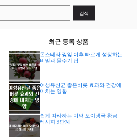
검
검색
색
최근 등록 상품
몬스테라 찢잎 이후 빠르게 성장하는
비밀과 물주기 팁
여성유산균 좋은버릇 효과와 건강에
미치는 영향
쉽게 따라하는 미역 오이냉국 황금
레시피 3단계