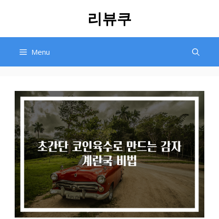
Skip
리뷰쿠
to
content
Menu