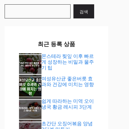
검
검색
색
최근 등록 상품
몬스테라 찢잎 이후 빠르
게 성장하는 비밀과 물주
기 팁
여성유산균 좋은버릇 효
과와 건강에 미치는 영향
쉽게 따라하는 미역 오이
냉국 황금 레시피 3단계
초간단 오징어볶음 양념