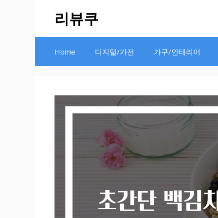
Skip
리뷰쿠
to
content
Home
디지털/가전
가구/인테리어