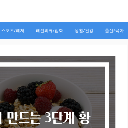
스포츠/레저
패션의류/잡화
생활/건강
출산/육아