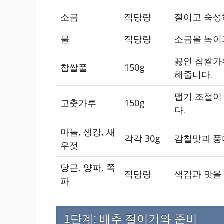
소금
적당량
절이고 숙성
물
적당량
소금을 녹이
끓인 찹쌀가
찹쌀풀
150g
해줍니다.
맵기 조절이
고춧가루
150g
다.
마늘, 생강, 새
각각 30g
감칠맛과 풍
우젓
당근, 양파, 쪽
적당량
색감과 맛을
파
1단계: 배추 절이기와 준비