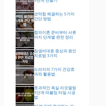
3단계 만들기
코막힘 해결하는 5가지
간단 방법
합의이혼 준비부터 서류
까지 단계별 완전 정리
침샘비대증 증상과 원인
치료법 3가지
도라지의 7가지 건강효
과와 활용법
효과적인 욕실 리모델링
3단계 떠붙임 타일 시공
법