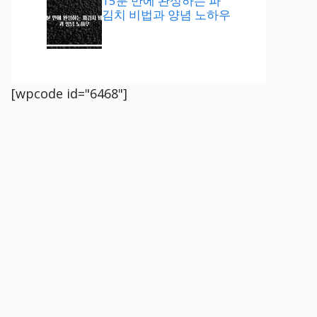
15분 만에 완성하는 파
김치 비법과 양념 노하우
[wpcode id="6468"]