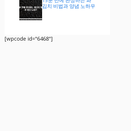
15분 만에 완성하는 파
김치 비법과 양념 노하우
[wpcode id="6468"]