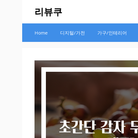
Skip
리뷰쿠
to
content
Home
디지털/가전
가구/인테리어