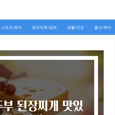
스포츠/레저
패션의류/잡화
생활/건강
출산/육아