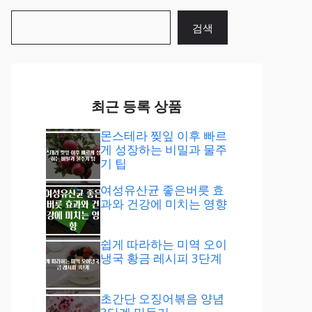
검
검색
색
최근 등록 상품
몬스테라 찢잎 이후 빠르
게 성장하는 비밀과 물주
기 팁
여성유산균 좋은버릇 효
과와 건강에 미치는 영향
쉽게 따라하는 미역 오이
냉국 황금 레시피 3단계
초간단 오징어볶음 양념