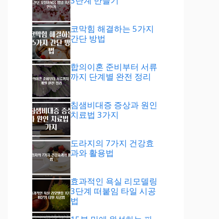
3단계 만들기
코막힘 해결하는 5가지
간단 방법
합의이혼 준비부터 서류
까지 단계별 완전 정리
침샘비대증 증상과 원인
치료법 3가지
도라지의 7가지 건강효
과와 활용법
효과적인 욕실 리모델링
3단계 떠붙임 타일 시공
법