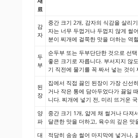
재
료
중간 크기 2개, 감자의 식감을 살리기
감
자는 너무 두껍거나 두껍지 않게 썰어
자
분이 찌개에 걸쭉한 맛을 더하는 역할
순두부 또는 두부단단한 것으로 선택 
두
좋은 크기로 자릅니다. 부서지지 않도
부
기 직전에 물기를 꼭 짜서 넣는 것이
집에서 직접 끓인 된장이 가장 신선하
된
거나 작은 통에 담아두었다가 끓일 때
장
니다. 찌개에 넣기 전, 미리 뜨거운
양
중간 크기 1개, 얇게 채 썰거나 다
파
달큰한 맛을 더하고, 육수의 깊은 맛
대
적당히 송송 썰어 마지막에 넣거나, 