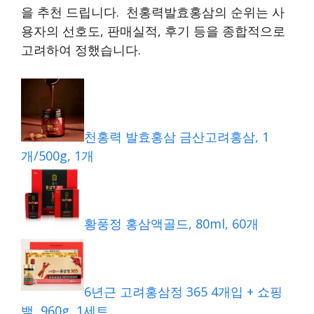
을 추천 드립니다. 천홍력발효홍삼의 순위는 사
용자의 선호도, 판매실적, 후기 등을 종합적으로
고려하여 정했습니다.
천홍력 발효홍삼 금산고려홍삼, 1
개/500g, 1개
황풍정 홍삼액골드, 80ml, 60개
6년근 고려홍삼정 365 4개입 + 쇼핑
백, 960g, 1세트