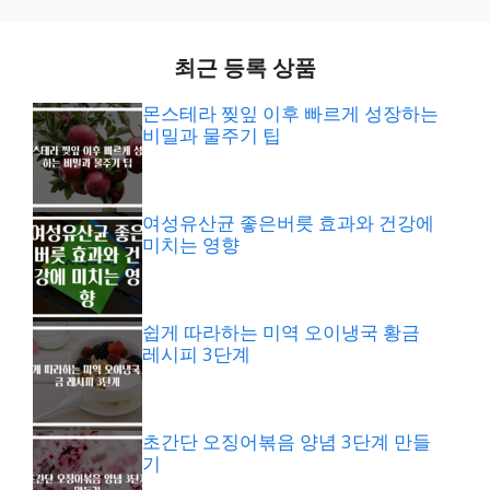
최근 등록 상품
몬스테라 찢잎 이후 빠르게 성장하는
비밀과 물주기 팁
여성유산균 좋은버릇 효과와 건강에
미치는 영향
쉽게 따라하는 미역 오이냉국 황금
레시피 3단계
초간단 오징어볶음 양념 3단계 만들
기