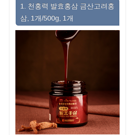
1. 천홍력 발효홍삼 금산고려홍
삼, 1개/500g, 1개