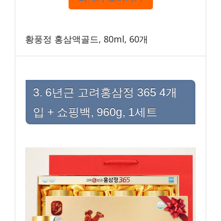
황풍정 홍삼액골드, 80ml, 60개
3. 6년근 고려홍삼정 365 4개
입 + 쇼핑백, 960g, 1세트