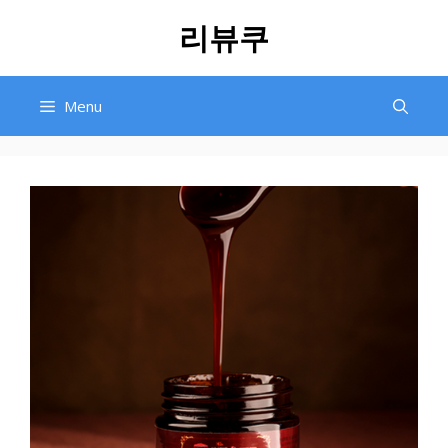
Skip
리뷰쿠
to
content
Menu