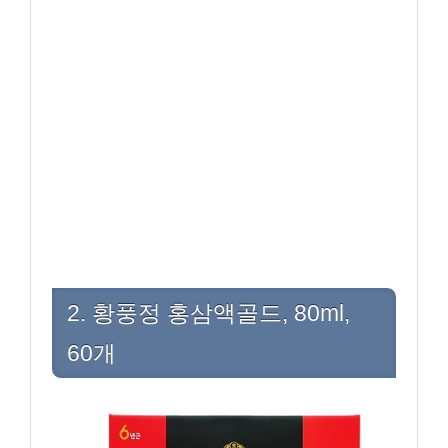
2. 황풍정 홍삼액골드, 80ml,
60개