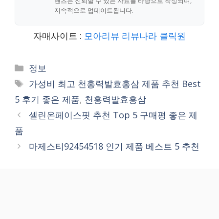
텐츠는 신뢰할 수 있는 자료를 바탕으로 작성되며,
지속적으로 업데이트됩니다.
자매사이트 :
모아리뷰
리뷰나라
클릭원
Categories
정보
Tags
가성비 최고 천홍력발효홍삼 제품 추천 Best
5 후기 좋은 제품
,
천홍력발효홍삼
셀린온페이스핏 추천 Top 5 구매평 좋은 제
품
마제스티92454518 인기 제품 베스트 5 추천