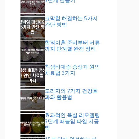
3단계 만들기
코막힘 해결하는 5가지
간단 방법
합의이혼 준비부터 서류
까지 단계별 완전 정리
침샘비대증 증상과 원인
치료법 3가지
도라지의 7가지 건강효
과와 활용법
효과적인 욕실 리모델링
3단계 떠붙임 타일 시공
법