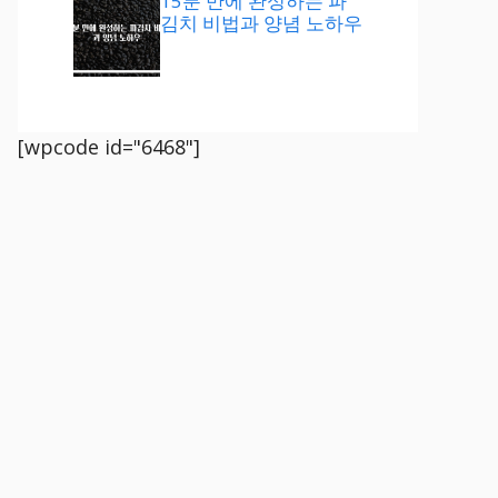
15분 만에 완성하는 파
김치 비법과 양념 노하우
[wpcode id="6468"]