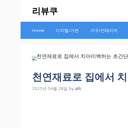
Skip
리뷰쿠
to
content
Home
디지털/가전
가구/인테리어
천연재료로 집에서 치
2025년 04월 28일
by
alli