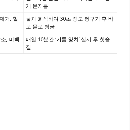
게 문지름
제거, 혈
물과 희석하여 30초 정도 헹구기 후 바
로 물로 헹굼
감소, 미백
매일 10분간 ‘기름 양치’ 실시 후 칫솔
질