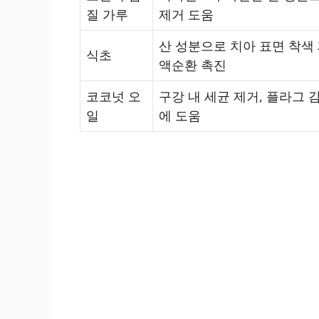
질 가루
제거 도움
산 성분으로 치아 표면 착색 
식초
액순환 촉진
코코넛 오
구강 내 세균 제거, 플라그 
일
에 도움