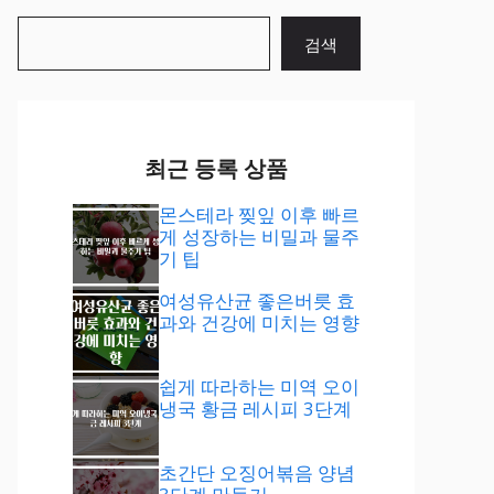
검
검색
색
최근 등록 상품
몬스테라 찢잎 이후 빠르
게 성장하는 비밀과 물주
기 팁
여성유산균 좋은버릇 효
과와 건강에 미치는 영향
쉽게 따라하는 미역 오이
냉국 황금 레시피 3단계
초간단 오징어볶음 양념