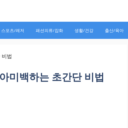
스포츠/레저
패션의류/잡화
생활/건강
출산/육아
아미백하는 초간단 비법