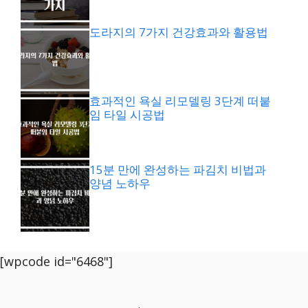
도라지의 7가지 건강효과와 활용법
효과적인 욕실 리모델링 3단계 떠붙
임 타일 시공법
15분 만에 완성하는 파김치 비법과
양념 노하우
[wpcode id="6468"]