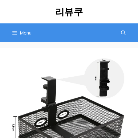
Skip
리뷰쿠
to
content
Menu