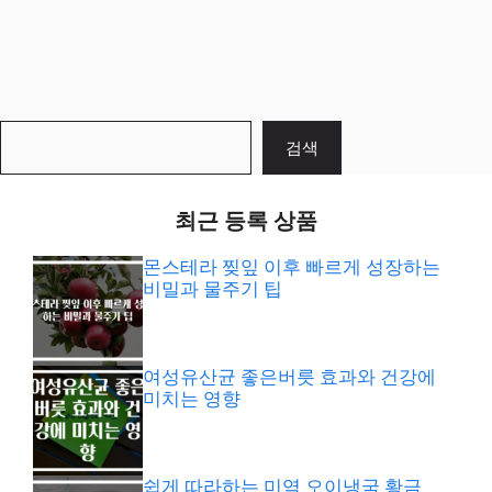
검
검색
색
최근 등록 상품
몬스테라 찢잎 이후 빠르게 성장하는
비밀과 물주기 팁
여성유산균 좋은버릇 효과와 건강에
미치는 영향
쉽게 따라하는 미역 오이냉국 황금