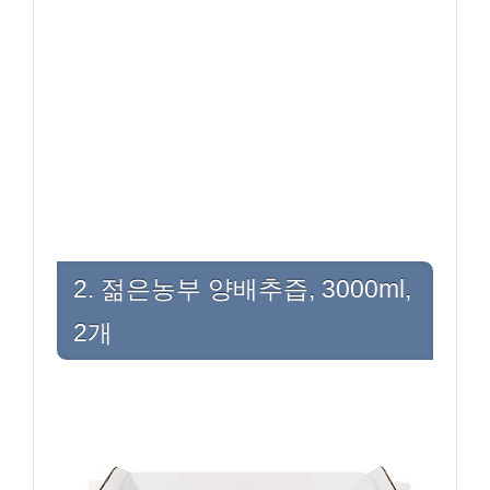
2. 젊은농부 양배추즙, 3000ml,
2개