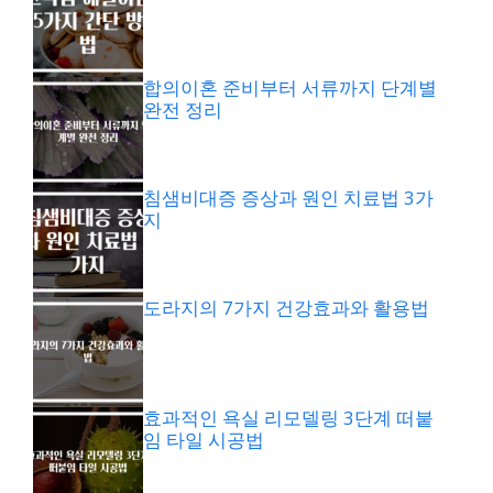
합의이혼 준비부터 서류까지 단계별
완전 정리
침샘비대증 증상과 원인 치료법 3가
지
도라지의 7가지 건강효과와 활용법
효과적인 욕실 리모델링 3단계 떠붙
임 타일 시공법