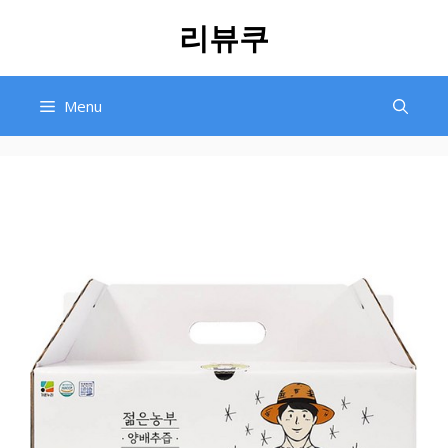
Skip
리뷰쿠
to
content
Menu