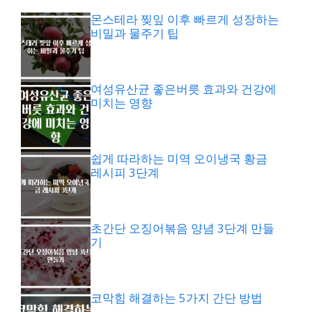
몬스테라 찢잎 이후 빠르게 성장하는
비밀과 물주기 팁
여성유산균 좋은버릇 효과와 건강에
미치는 영향
쉽게 따라하는 미역 오이냉국 황금
레시피 3단계
초간단 오징어볶음 양념 3단계 만들
기
코막힘 해결하는 5가지 간단 방법