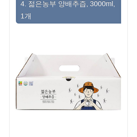
4. 젊은농부 양배추즙, 3000ml,
1개