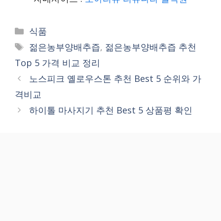
Categories
식품
Tags
젊은농부양배추즙
,
젊은농부양배추즙 추천
Top 5 가격 비교 정리
노스피크 옐로우스톤 추천 Best 5 순위와 가
격비교
하이톨 마사지기 추천 Best 5 상품평 확인