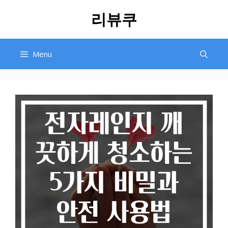
Skip
리뷰쿠
to
content
Menu