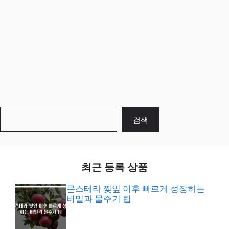
검
검색
색
최근 등록 상품
몬스테라 찢잎 이후 빠르게 성장하는
비밀과 물주기 팁