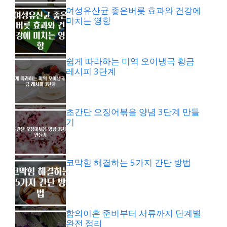
여성유산균 좋은버릇 효과와 건강에
미치는 영향
쉽게 따라하는 미역 오이냉국 황금
레시피 3단계
초간단 오징어볶음 양념 3단계 만들
기
코막힘 해결하는 5가지 간단 방법
합의이혼 준비부터 서류까지 단계별
완전 정리