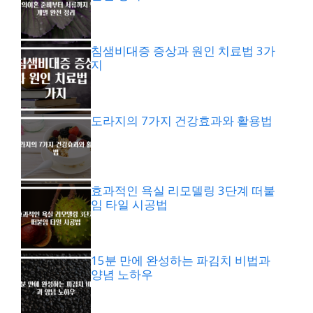
침샘비대증 증상과 원인 치료법 3가
지
도라지의 7가지 건강효과와 활용법
효과적인 욕실 리모델링 3단계 떠붙
임 타일 시공법
15분 만에 완성하는 파김치 비법과
양념 노하우