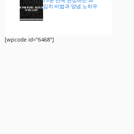
15분 만에 완성하는 파
김치 비법과 양념 노하우
[wpcode id="6468"]