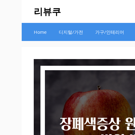
Skip
리뷰쿠
to
content
Home
디지털/가전
가구/인테리어