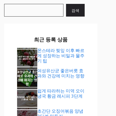
검
검색
색
최근 등록 상품
몬스테라 찢잎 이후 빠르
게 성장하는 비밀과 물주
기 팁
여성유산균 좋은버릇 효
과와 건강에 미치는 영향
쉽게 따라하는 미역 오이
냉국 황금 레시피 3단계
초간단 오징어볶음 양념