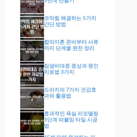
3단계 만들기
코막힘 해결하는 5가지
간단 방법
합의이혼 준비부터 서류
까지 단계별 완전 정리
침샘비대증 증상과 원인
치료법 3가지
도라지의 7가지 건강효
과와 활용법
효과적인 욕실 리모델링
3단계 떠붙임 타일 시공
법