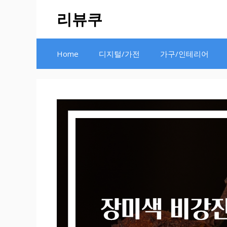
Skip
리뷰쿠
to
content
Home
디지털/가전
가구/인테리어