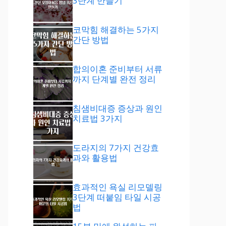
3단계 만들기
코막힘 해결하는 5가지
간단 방법
합의이혼 준비부터 서류
까지 단계별 완전 정리
침샘비대증 증상과 원인
치료법 3가지
도라지의 7가지 건강효
과와 활용법
효과적인 욕실 리모델링
3단계 떠붙임 타일 시공
법