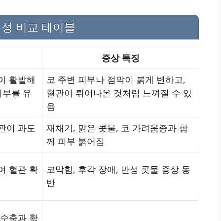
특성 비교 테이블
증상 특징
이 활발해
코 주변 피부나 점막이 붉게 변하고,
피부를 유
혈관이 튀어나온 것처럼 느껴질 수 있
음
관이 과도
재채기, 맑은 콧물, 코 가려움증과 함
께 피부 붉어짐
여 혈관 확
코막힘, 후각 장애, 만성 콧물 증상 동
반
 수축과 확