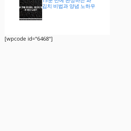
15분 만에 완성하는 파
김치 비법과 양념 노하우
[wpcode id="6468"]