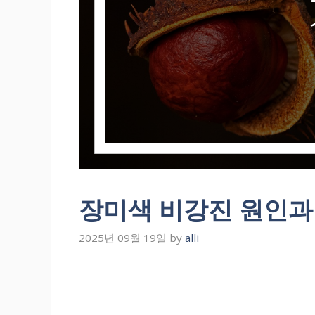
장미색 비강진 원인과
2025년 09월 19일
by
alli