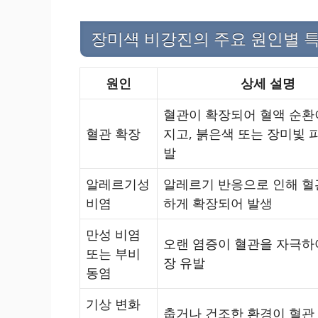
장미색 비강진의 주요 원인별 
원인
상세 설명
혈관이 확장되어 혈액 순환
혈관 확장
지고, 붉은색 또는 장미빛 
발
알레르기성
알레르기 반응으로 인해 혈
비염
하게 확장되어 발생
만성 비염
오랜 염증이 혈관을 자극하
또는 부비
장 유발
동염
기상 변화
춥거나 건조한 환경이 혈관