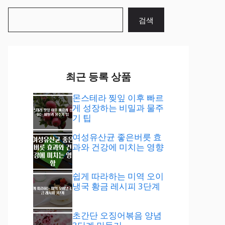
검
검색
색
최근 등록 상품
몬스테라 찢잎 이후 빠르
게 성장하는 비밀과 물주
기 팁
여성유산균 좋은버릇 효
과와 건강에 미치는 영향
쉽게 따라하는 미역 오이
냉국 황금 레시피 3단계
초간단 오징어볶음 양념