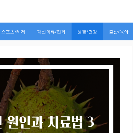
스포츠/레저
패션의류/잡화
생활/건강
출산/육아