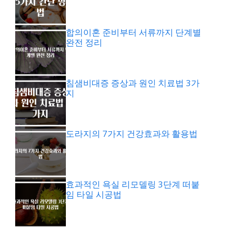
합의이혼 준비부터 서류까지 단계별
완전 정리
침샘비대증 증상과 원인 치료법 3가
지
도라지의 7가지 건강효과와 활용법
효과적인 욕실 리모델링 3단계 떠붙
임 타일 시공법