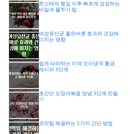
몬스테라 찢잎 이후 빠르게 성장하는
비밀과 물주기 팁
여성유산균 좋은버릇 효과와 건강에
미치는 영향
쉽게 따라하는 미역 오이냉국 황금
레시피 3단계
초간단 오징어볶음 양념 3단계 만들
기
코막힘 해결하는 5가지 간단 방법