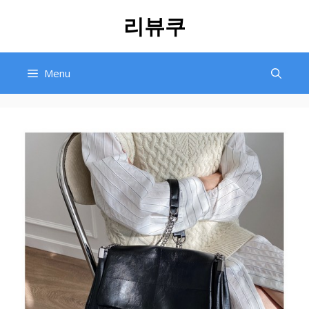
Skip
리뷰쿠
to
content
Menu