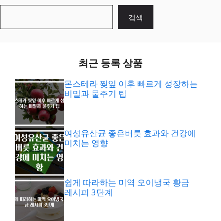
검
검색
색
최근 등록 상품
몬스테라 찢잎 이후 빠르게 성장하는
비밀과 물주기 팁
여성유산균 좋은버릇 효과와 건강에
미치는 영향
쉽게 따라하는 미역 오이냉국 황금
레시피 3단계