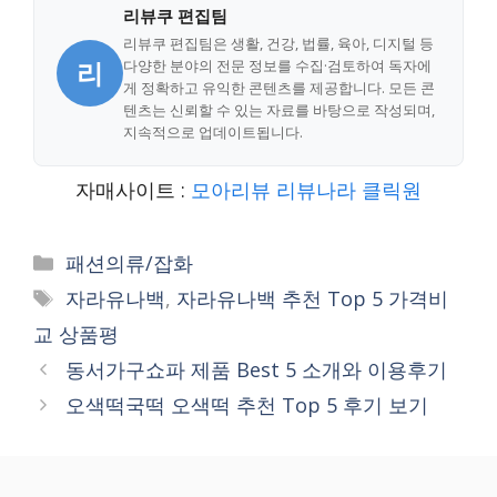
리뷰쿠 편집팀
리뷰쿠 편집팀은 생활, 건강, 법률, 육아, 디지털 등
리
다양한 분야의 전문 정보를 수집·검토하여 독자에
게 정확하고 유익한 콘텐츠를 제공합니다. 모든 콘
텐츠는 신뢰할 수 있는 자료를 바탕으로 작성되며,
지속적으로 업데이트됩니다.
자매사이트 :
모아리뷰
리뷰나라
클릭원
Categories
패션의류/잡화
Tags
자라유나백
,
자라유나백 추천 Top 5 가격비
교 상품평
동서가구쇼파 제품 Best 5 소개와 이용후기
오색떡국떡 오색떡 추천 Top 5 후기 보기