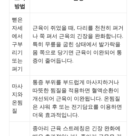
방법
뻗은
자세
근육이 쥐었을 때, 다리를 천천히 펴거
에서
나 쭉 펴서 근육의 긴장을 완화합니다.
구부
특히 무릎을 굽힌 상태에서 발가락을
리기
몸 쪽으로 당기면 근육이 이완되어 통
또는
증이 줄어듭니다.
펴기
통증 부위를 부드럽게 마사지하거나
마사
따뜻한 찜질을 적용하면 혈액순환이
지와
개선되어 근육이 이완됩니다. 온찜질
온찜
은 샤워 후 또는 전기담요를 이용하면
질
더욱 효과적입니다.
종아리 근육 스트레칭은 긴장 완화에