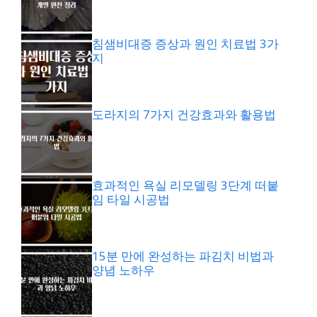
침샘비대증 증상과 원인 치료법 3가
지
도라지의 7가지 건강효과와 활용법
효과적인 욕실 리모델링 3단계 떠붙
임 타일 시공법
15분 만에 완성하는 파김치 비법과
양념 노하우