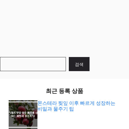
검
검색
색
최근 등록 상품
몬스테라 찢잎 이후 빠르게 성장하는
비밀과 물주기 팁