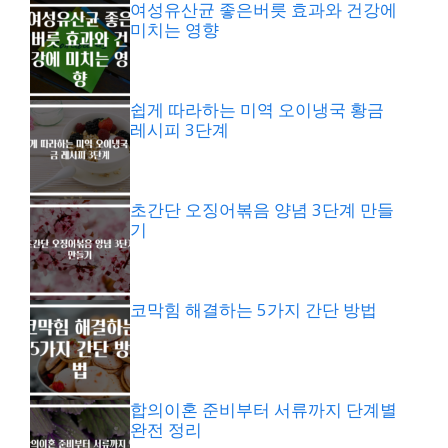
여성유산균 좋은버릇 효과와 건강에
미치는 영향
쉽게 따라하는 미역 오이냉국 황금
레시피 3단계
초간단 오징어볶음 양념 3단계 만들
기
코막힘 해결하는 5가지 간단 방법
합의이혼 준비부터 서류까지 단계별
완전 정리