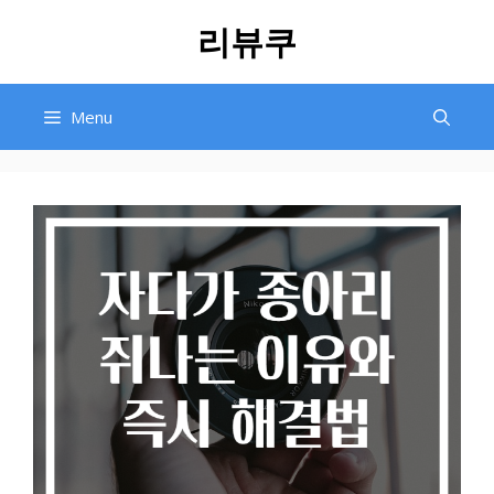
Skip
리뷰쿠
to
content
Menu