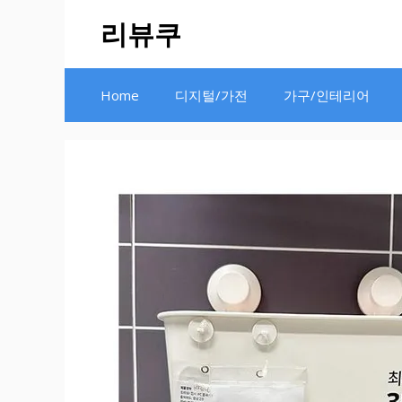
Skip
리뷰쿠
to
content
Home
디지털/가전
가구/인테리어