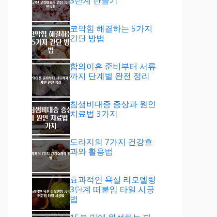
3단계 만들기
코막힘 해결하는 5가지
간단 방법
합의이혼 준비부터 서류
까지 단계별 완전 정리
침샘비대증 증상과 원인
치료법 3가지
도라지의 7가지 건강효
과와 활용법
효과적인 욕실 리모델링
3단계 떠붙임 타일 시공
법