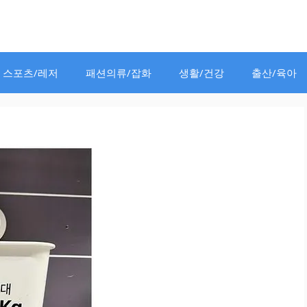
스포츠/레저
패션의류/잡화
생활/건강
출산/육아