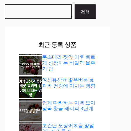
검
검색
색
최근 등록 상품
몬스테라 찢잎 이후 빠르
게 성장하는 비밀과 물주
기 팁
여성유산균 좋은버릇 효
과와 건강에 미치는 영향
쉽게 따라하는 미역 오이
냉국 황금 레시피 3단계
초간단 오징어볶음 양념