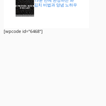
15분 만에 완성하는 파
김치 비법과 양념 노하우
[wpcode id="6468"]