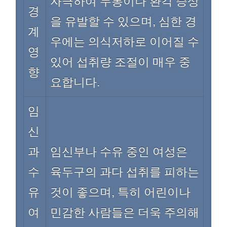
자극하여 두통이나 환각 증상
경
을 유발할 수 있으며, 심한 경
계
우에는 의식저하로 이어질 수
영
있어 섭취량 조절이 매우 중
향
요합니다.
임
신
과
임신부나 수유 중인 여성은
수
육두구의 과다 섭취를 피하는
유
것이 좋으며, 특히 어린이나
여
민감한 사람들은 더욱 주의해