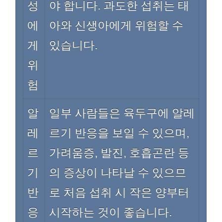
성
야 합니다. 과도한 섭취는 태
에
아와 신생아에게 위험할 수
게
있습니다.
위
험
알
일부 사람들은 육두구에 알레
레
르기 반응을 보일 수 있으며,
르
가려움증, 발진, 호흡곤란 등
기
의 증상이 나타날 수 있으므
반
로 처음 섭취 시 작은 양부터
응
시작하는 것이 좋습니다.