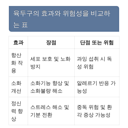
육두구의 효과와 위험성을 비교하
는 표
효과
장점
단점 또는 위험
항산
세포 보호 및 노화
과잉 섭취 시 독
화 작
방지
성 위험
용
소화
소화기능 향상 및
알레르기 반응 가
개선
소화불량 해소
능성
정신
스트레스 해소 및
중독 위험 및 환
력 향
기분 전환
각 증상 가능성
상