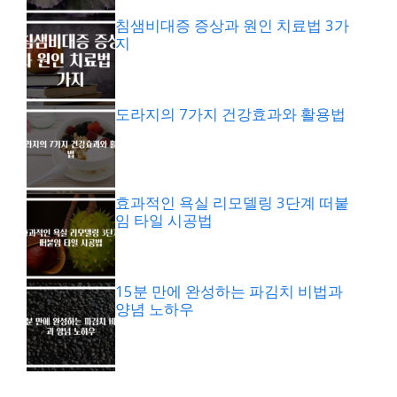
침샘비대증 증상과 원인 치료법 3가
지
도라지의 7가지 건강효과와 활용법
효과적인 욕실 리모델링 3단계 떠붙
임 타일 시공법
15분 만에 완성하는 파김치 비법과
양념 노하우