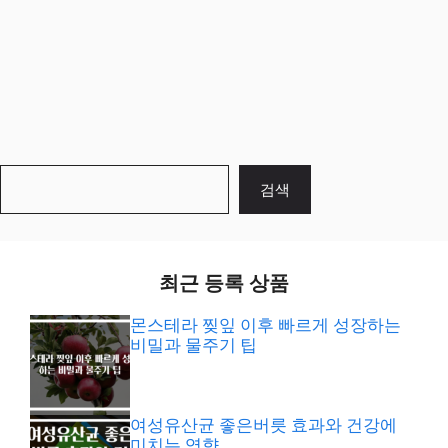
검
검색
색
최근 등록 상품
몬스테라 찢잎 이후 빠르게 성장하는
비밀과 물주기 팁
여성유산균 좋은버릇 효과와 건강에
미치는 영향