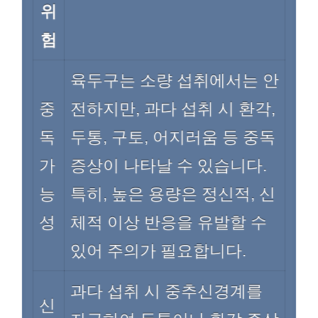
위
험
육두구는 소량 섭취에서는 안
중
전하지만, 과다 섭취 시 환각,
독
두통, 구토, 어지러움 등 중독
가
증상이 나타날 수 있습니다.
능
특히, 높은 용량은 정신적, 신
성
체적 이상 반응을 유발할 수
있어 주의가 필요합니다.
과다 섭취 시 중추신경계를
신