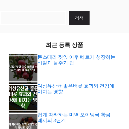
검
검색
색
최근 등록 상품
몬스테라 찢잎 이후 빠르게 성장하는
비밀과 물주기 팁
여성유산균 좋은버릇 효과와 건강에
미치는 영향
쉽게 따라하는 미역 오이냉국 황금
레시피 3단계