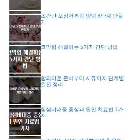
초간단 오징어볶음 양념 3단계 만들
기
코막힘 해결하는 5가지 간단 방법
합의이혼 준비부터 서류까지 단계별
완전 정리
침샘비대증 증상과 원인 치료법 3가
지