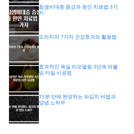
침샘비대증 증상과 원인 치료법 3가
지
도라지의 7가지 건강효과와 활용법
효과적인 욕실 리모델링 3단계 떠붙
임 타일 시공법
15분 만에 완성하는 파김치 비법과
양념 노하우