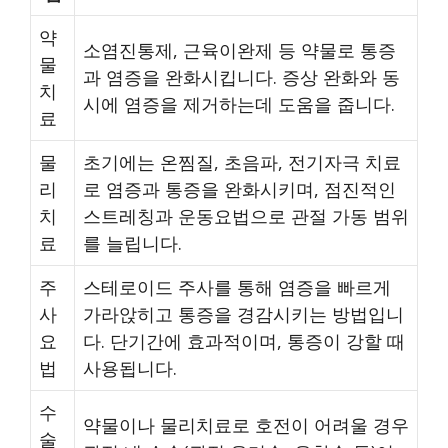
약
소염진통제, 근육이완제 등 약물로 통증
물
과 염증을 완화시킵니다. 증상 완화와 동
치
시에 염증을 제거하는데 도움을 줍니다.
료
물
초기에는 온찜질, 초음파, 전기자극 치료
리
로 염증과 통증을 완화시키며, 점진적인
치
스트레칭과 운동요법으로 관절 가동 범위
료
를 늘립니다.
주
스테로이드 주사를 통해 염증을 빠르게
사
가라앉히고 통증을 경감시키는 방법입니
요
다. 단기간에 효과적이며, 통증이 강할 때
법
사용됩니다.
수
약물이나 물리치료로 호전이 어려울 경우
술