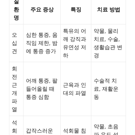
질
환
주요 증상
특징
치료 방법
명
특유의 어
약물, 물리
오
심한 통증, 움
깨 강직과
치료, 수술,
십
직임 제한, 밤
유연성 저
생활습관 변
견
에 통증 증가
하
경
회
전
어깨 통증, 팔
수술적 치
근
근육과 인
들어올릴 때
료, 재활운
개
대의 파열
통증 심함
동
파
열
석
약물, 초음
회
갑작스러운
석회물 침
파 유도 석