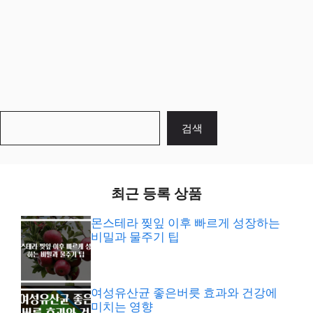
검
검색
색
최근 등록 상품
몬스테라 찢잎 이후 빠르게 성장하는
비밀과 물주기 팁
여성유산균 좋은버릇 효과와 건강에
미치는 영향