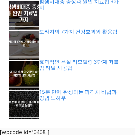
침샘비대증 증상과 원인 치료법 3가
지
도라지의 7가지 건강효과와 활용법
효과적인 욕실 리모델링 3단계 떠붙
임 타일 시공법
15분 만에 완성하는 파김치 비법과
양념 노하우
[wpcode id="6468"]