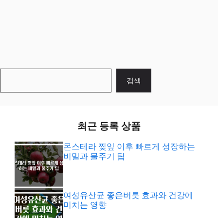
검
검색
색
최근 등록 상품
몬스테라 찢잎 이후 빠르게 성장하는
비밀과 물주기 팁
여성유산균 좋은버릇 효과와 건강에
미치는 영향