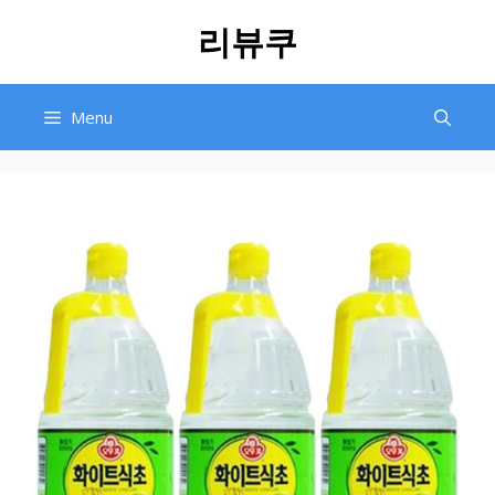
Skip
리뷰쿠
to
content
Menu