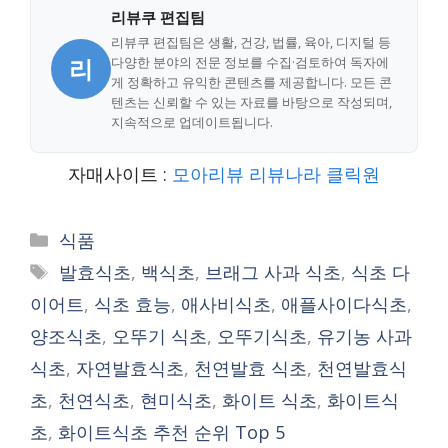
리뷰쿠 편집팀
리뷰쿠 편집팀은 생활, 건강, 법률, 육아, 디지털 등
리
다양한 분야의 전문 정보를 수집·검토하여 독자에
게 정확하고 유익한 콘텐츠를 제공합니다. 모든 콘
텐츠는 신뢰할 수 있는 자료를 바탕으로 작성되며,
지속적으로 업데이트됩니다.
자매사이트 :
모아리뷰
리뷰나라
클릭원
Categories
식품
Tags
발효식초
,
백식초
,
브래그 사과 식초
,
식초 다
이어트
,
식초 효능
,
애사비식초
,
애플사이다식초
,
양조식초
,
오뚜기 식초
,
오뚜기식초
,
유기농 사과
식초
,
자연발효식초
,
천연발효 식초
,
천연발효식
초
,
천연식초
,
현미식초
,
화이트 식초
,
화이트식
초
,
화이트식초 추천 순위 Top 5