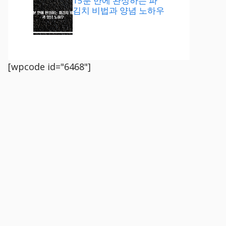
15분 만에 완성하는 파
김치 비법과 양념 노하우
[wpcode id="6468"]