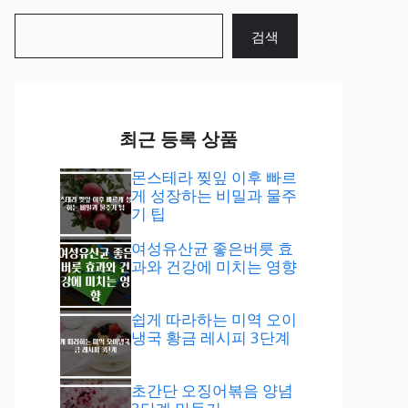
검
검색
색
최근 등록 상품
몬스테라 찢잎 이후 빠르
게 성장하는 비밀과 물주
기 팁
여성유산균 좋은버릇 효
과와 건강에 미치는 영향
쉽게 따라하는 미역 오이
냉국 황금 레시피 3단계
초간단 오징어볶음 양념