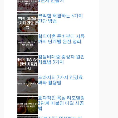
3단계 만들기
코막힘 해결하는 5가지
간단 방법
합의이혼 준비부터 서류
까지 단계별 완전 정리
침샘비대증 증상과 원인
치료법 3가지
도라지의 7가지 건강효
과와 활용법
효과적인 욕실 리모델링
3단계 떠붙임 타일 시공
법