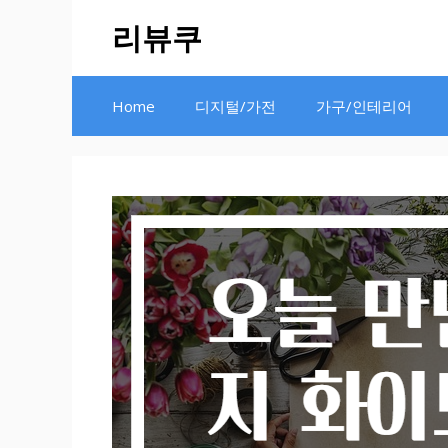
Skip
리뷰쿠
to
content
Home
디지털/가전
가구/인테리어