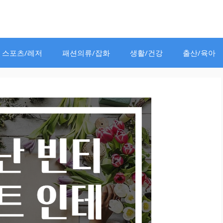
스포츠/레저
패션의류/잡화
생활/건강
출산/육아