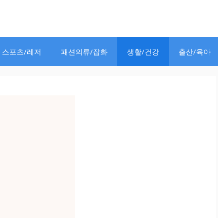
스포츠/레저
패션의류/잡화
생활/건강
출산/육아