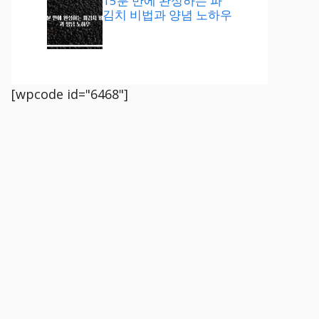
15분 만에 완성하는 파
김치 비법과 양념 노하우
[wpcode id="6468"]