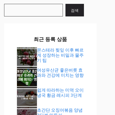
검
검색
색
최근 등록 상품
몬스테라 찢잎 이후 빠르
게 성장하는 비밀과 물주
기 팁
여성유산균 좋은버릇 효
과와 건강에 미치는 영향
쉽게 따라하는 미역 오이
냉국 황금 레시피 3단계
초간단 오징어볶음 양념