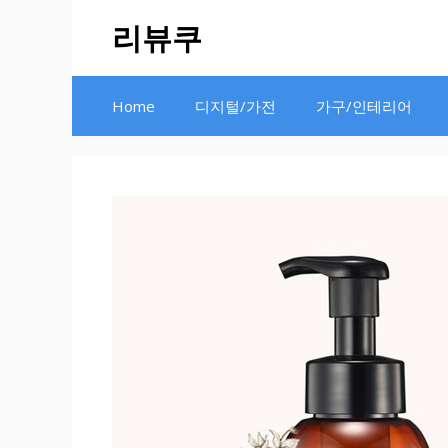
Skip
리뷰쿠
to
content
Home
디지털/가전
가구/인테리어