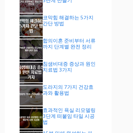
3단계 만들기
코막힘 해결하는 5가지
간단 방법
합의이혼 준비부터 서류
까지 단계별 완전 정리
침샘비대증 증상과 원인
치료법 3가지
도라지의 7가지 건강효
과와 활용법
효과적인 욕실 리모델링
3단계 떠붙임 타일 시공
법