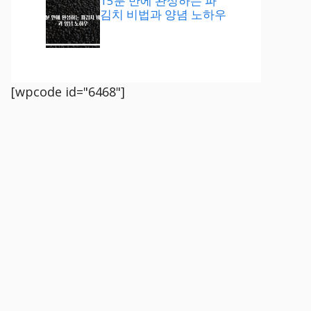
15분 만에 완성하는 파
김치 비법과 양념 노하우
[wpcode id="6468"]