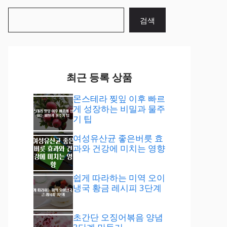
검
검색
색
최근 등록 상품
몬스테라 찢잎 이후 빠르
게 성장하는 비밀과 물주
기 팁
여성유산균 좋은버릇 효
과와 건강에 미치는 영향
쉽게 따라하는 미역 오이
냉국 황금 레시피 3단계
초간단 오징어볶음 양념