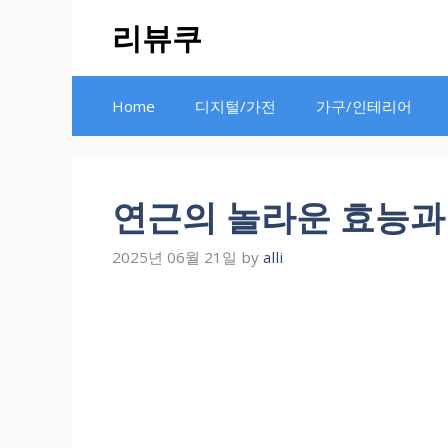
Skip
리뷰쿠
to
content
Home
디지털/가전
가구/인테리어
연근의 놀라운 효능과
2025년 06월 21일
by
alli