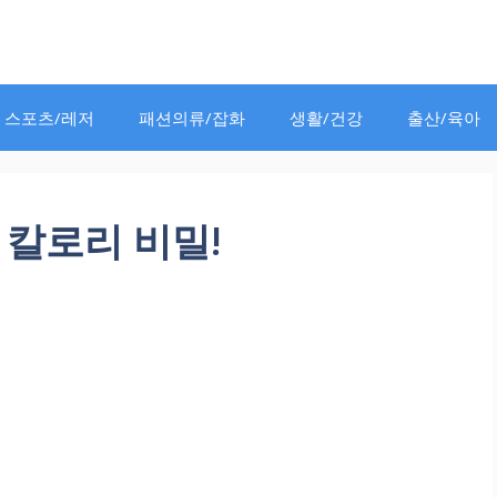
스포츠/레저
패션의류/잡화
생활/건강
출산/육아
 칼로리 비밀!