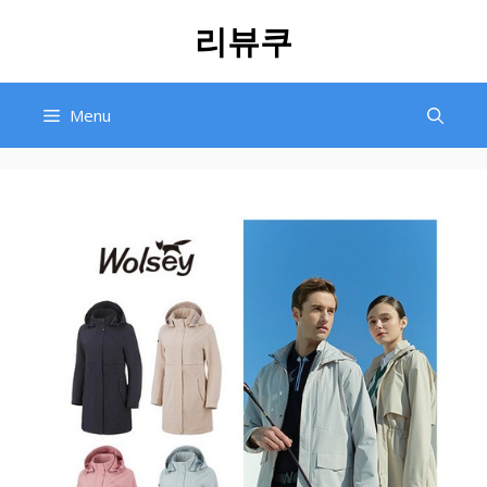
Skip
리뷰쿠
to
content
Menu