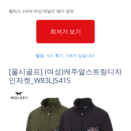
펠틱스 23FW 여성-데일리 웨더 점퍼
최저가 보기
별점 : 5.0, 후기 : 1개가 있습니다.
[울시골프] (여성)캐주얼스트링디자
인자켓_W83LJS41S