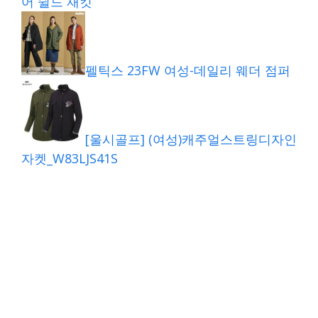
어 쉴드 재킷
펠틱스 23FW 여성-데일리 웨더 점퍼
[울시골프] (여성)캐주얼스트링디자인
자켓_W83LJS41S