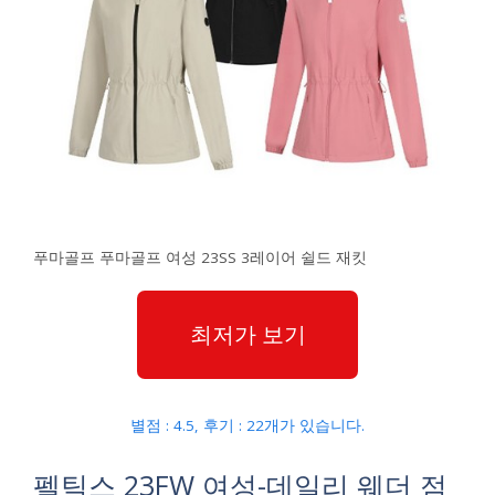
푸마골프 푸마골프 여성 23SS 3레이어 쉴드 재킷
최저가 보기
별점 : 4.5, 후기 : 22개가 있습니다.
펠틱스 23FW 여성-데일리 웨더 점