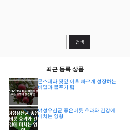
검
검색
색
최근 등록 상품
몬스테라 찢잎 이후 빠르게 성장하는
비밀과 물주기 팁
여성유산균 좋은버릇 효과와 건강에
미치는 영향