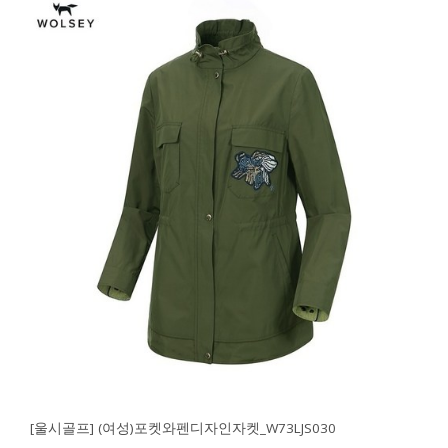
[울시골프] (여성)포켓와펜디자인자켓_W73LJS030