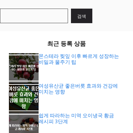
검
검색
색
최근 등록 상품
몬스테라 찢잎 이후 빠르게 성장하는
비밀과 물주기 팁
여성유산균 좋은버릇 효과와 건강에
미치는 영향
쉽게 따라하는 미역 오이냉국 황금
레시피 3단계