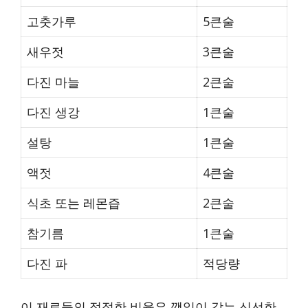
고춧가루
5큰술
새우젓
3큰술
다진 마늘
2큰술
다진 생강
1큰술
설탕
1큰술
액젓
4큰술
식초 또는 레몬즙
2큰술
참기름
1큰술
다진 파
적당량
이 재료들의 적절한 비율은 깻잎이 갖는 신선한