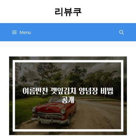
Skip
리뷰쿠
to
content
Menu