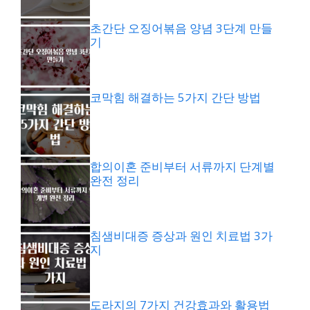
초간단 오징어볶음 양념 3단계 만들
기
코막힘 해결하는 5가지 간단 방법
합의이혼 준비부터 서류까지 단계별
완전 정리
침샘비대증 증상과 원인 치료법 3가
지
도라지의 7가지 건강효과와 활용법