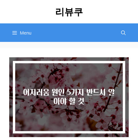
Skip
리뷰쿠
to
content
Menu