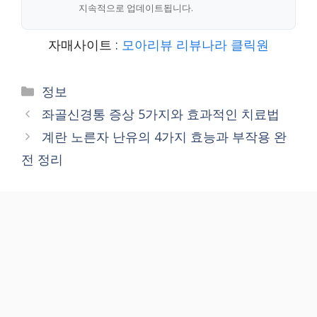
지속적으로 업데이트됩니다.
자매사이트 :
모아리뷰
리뷰나라
클릭원
Categories
정보
좌골신경통 증상 5가지와 효과적인 치료법
계란 노른자 난유의 4가지 효능과 부작용 완
전 정리