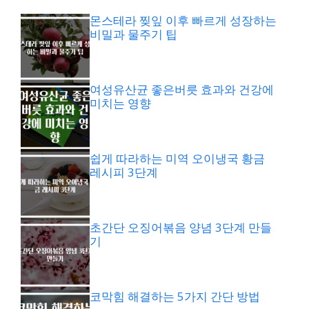
몬스테라 찢잎 이후 빠르게 성장하는
비밀과 물주기 팁
여성유산균 좋은버릇 효과와 건강에
미치는 영향
쉽게 따라하는 미역 오이냉국 황금
레시피 3단계
초간단 오징어볶음 양념 3단계 만들
기
코막힘 해결하는 5가지 간단 방법