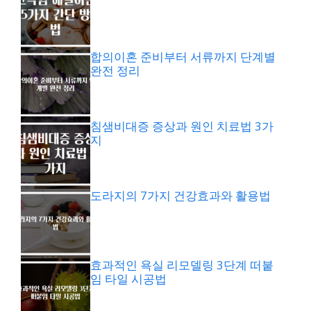
합의이혼 준비부터 서류까지 단계별
완전 정리
침샘비대증 증상과 원인 치료법 3가
지
도라지의 7가지 건강효과와 활용법
효과적인 욕실 리모델링 3단계 떠붙
임 타일 시공법