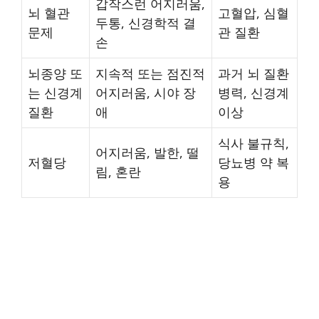
갑작스런 어지러움,
뇌 혈관
고혈압, 심혈
두통, 신경학적 결
문제
관 질환
손
뇌종양 또
지속적 또는 점진적
과거 뇌 질환
는 신경계
어지러움, 시야 장
병력, 신경계
질환
애
이상
식사 불규칙,
어지러움, 발한, 떨
저혈당
당뇨병 약 복
림, 혼란
용