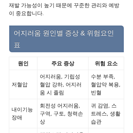
재발 가능성이 높기 때문에 꾸준한 관리와 예방
이 중요합니다.
어지러움 원인별 증상 & 위험요인
표
원인
주요 증상
위험 요소
어지러움, 기립성
수분 부족,
저혈압
혈압 강하, 어지러
혈압약 복용,
움 시 졸림
빈혈
회전성 어지러움,
귀 감염, 스
내이기능
구역, 구토, 청력손
트레스, 생활
장애
상
습관