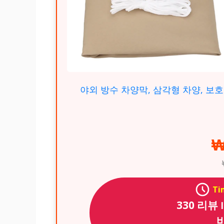
야외 방수 차양막, 삼각형 차양, 보호 
₩
Ti
330 리뷰 
바