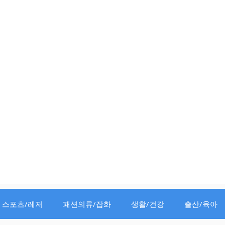
스포츠/레저
패션의류/잡화
생활/건강
출산/육아