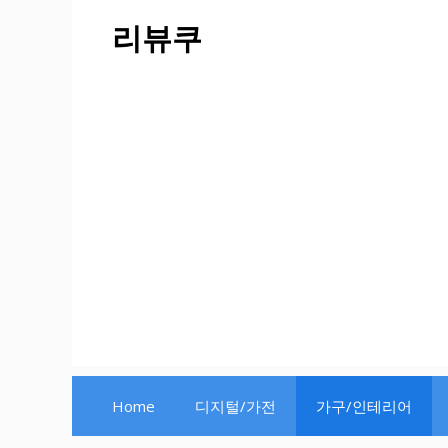
Skip
리뷰쿠
to
content
Home
디지털/가전
가구/인테리어