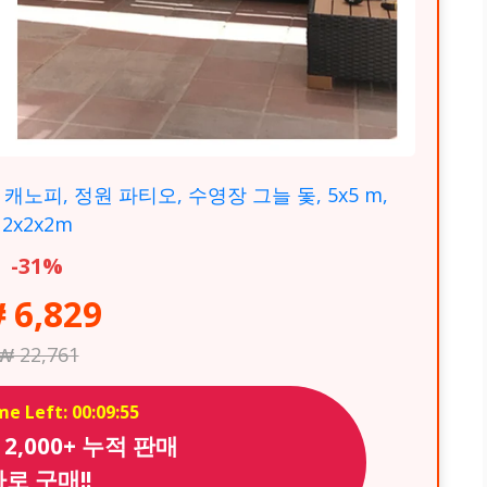
캐노피, 정원 파티오, 수영장 그늘 돛, 5x5 m,
2x2x2m
-31%
 6,829
₩ 22,761
me Left: 00:09:53
౹ 2,000+ 누적 판매
로 구매!!