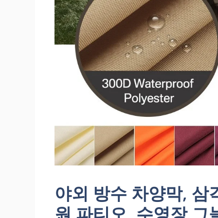
야외 방수 차양막, 삼각
원 파티오, 수영장 그늘 돛