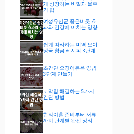
게 성장하는 비밀과 물주
기 팁
여성유산균 좋은버릇 효
과와 건강에 미치는 영향
쉽게 따라하는 미역 오이
냉국 황금 레시피 3단계
초간단 오징어볶음 양념
3단계 만들기
코막힘 해결하는 5가지
간단 방법
합의이혼 준비부터 서류
까지 단계별 완전 정리