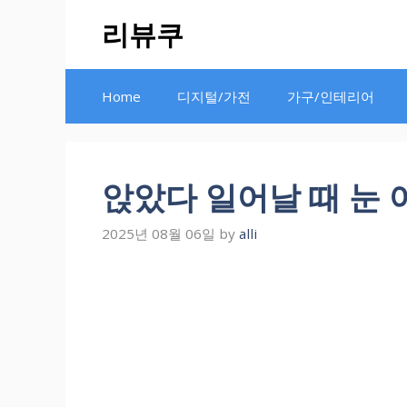
Skip
리뷰쿠
to
content
Home
디지털/가전
가구/인테리어
앉았다 일어날 때 눈 
2025년 08월 06일
by
alli