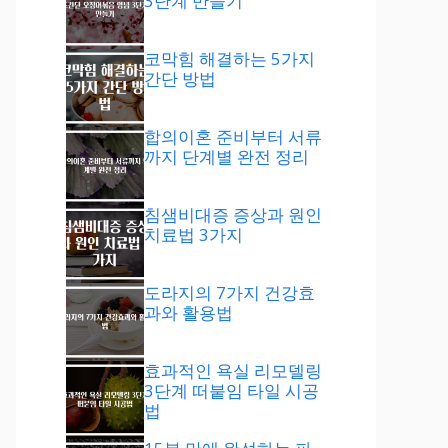
3단계 만들기
코막힘 해결하는 5가지
간단 방법
합의이혼 준비부터 서류
까지 단계별 완전 정리
침샘비대증 증상과 원인
치료법 3가지
도라지의 7가지 건강효
과와 활용법
효과적인 욕실 리모델링
3단계 떠붙임 타일 시공
법