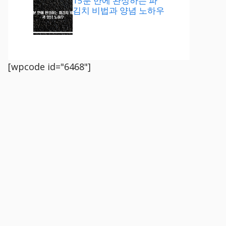
15분 만에 완성하는 파
김치 비법과 양념 노하우
[wpcode id="6468"]