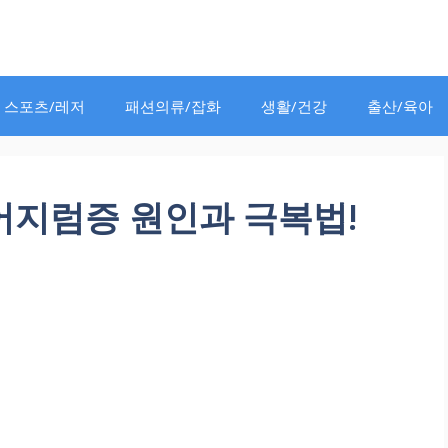
스포츠/레저
패션의류/잡화
생활/건강
출산/육아
어지럼증 원인과 극복법!