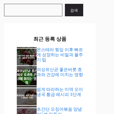
검
검색
색
최근 등록 상품
몬스테라 찢잎 이후 빠르
게 성장하는 비밀과 물주
기 팁
여성유산균 좋은버릇 효
과와 건강에 미치는 영향
쉽게 따라하는 미역 오이
냉국 황금 레시피 3단계
초간단 오징어볶음 양념