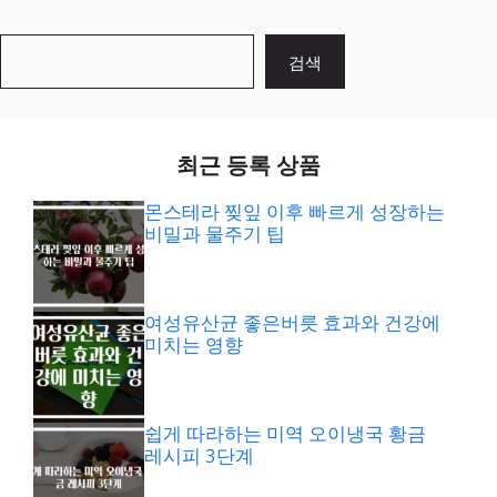
검
검색
색
최근 등록 상품
몬스테라 찢잎 이후 빠르게 성장하는
비밀과 물주기 팁
여성유산균 좋은버릇 효과와 건강에
미치는 영향
쉽게 따라하는 미역 오이냉국 황금
레시피 3단계