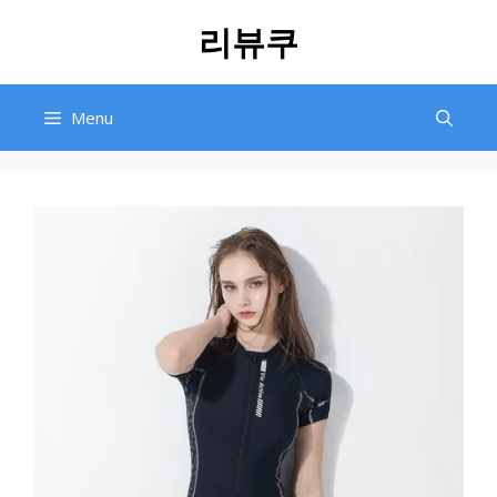
Skip
리뷰쿠
to
content
Menu