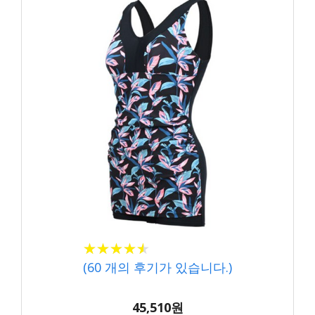
★
★
★
★
★
★
★
★
★
★
(
60
개의 후기가 있습니다.)
45,510원