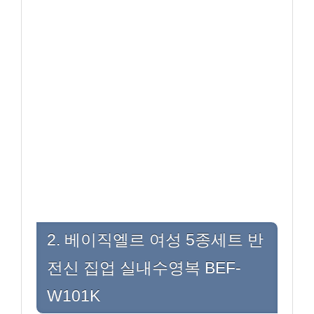
2. 베이직엘르 여성 5종세트 반
전신 집업 실내수영복 BEF-
W101K