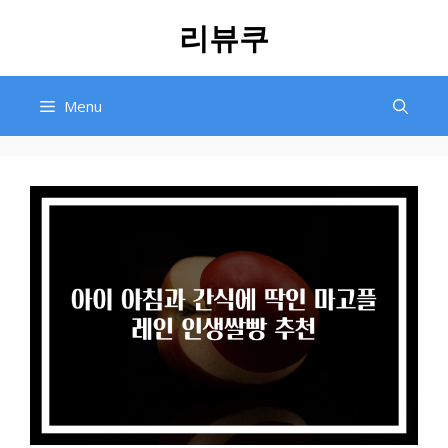
Skip
리뷰쿠
to
content
Menu