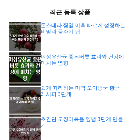
최근 등록 상품
몬스테라 찢잎 이후 빠르게 성장하는
비밀과 물주기 팁
여성유산균 좋은버릇 효과와 건강에
미치는 영향
쉽게 따라하는 미역 오이냉국 황금
레시피 3단계
초간단 오징어볶음 양념 3단계 만들
기